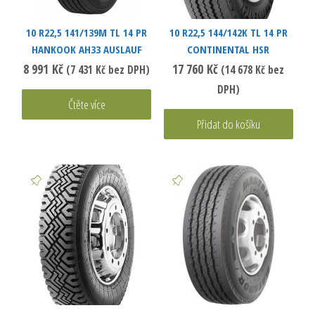
10 R22,5 141/139M TL 14 PR
10 R22,5 144/142K TL 14 PR
HANKOOK AH33 AUSLAUF
CONTINENTAL HSR
8 991
Kč
17 760
Kč
(
7 431
Kč
bez DPH)
(
14 678
Kč
bez
DPH)
Čtěte více
Přidat do košíku