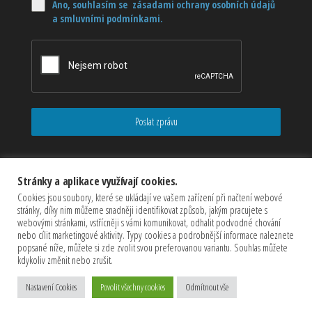
Ano, souhlasím se zásadami ochrany osobních údajů
a smluvními podmínkami.
Poslat zprávu
Stránky a aplikace využívají cookies.
Cookies jsou soubory, které se ukládají ve vašem zařízení při načtení webové
stránky, díky nim můžeme snadněji identifikovat způsob, jakým pracujete s
webovými stránkami, vstřícněji s vámi komunikovat, odhalit podvodné chování
nebo cílit marketingové aktivity. Typy cookies a podrobnější informace naleznete
popsané níže, můžete si zde zvolit svou preferovanou variantu. Souhlas můžete
kdykoliv změnit nebo zrušit.
Copyrights © 2026 CZECHMASTER Servis s.r.o (Všechna práva
vyhrazena)
Nastavení Cookies
Povolit všechny cookies
Odmítnout vše