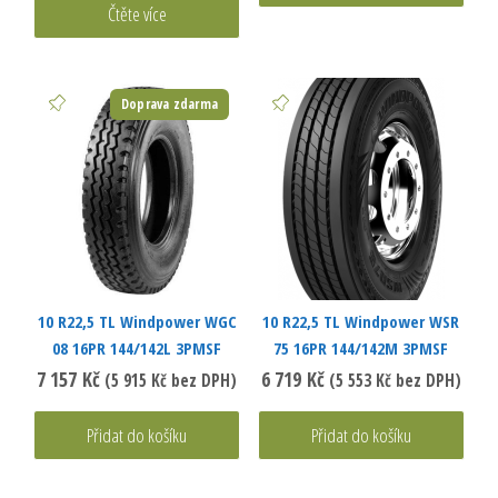
Čtěte více
Doprava zdarma
10 R22,5 TL Windpower WGC
10 R22,5 TL Windpower WSR
08 16PR 144/142L 3PMSF
75 16PR 144/142M 3PMSF
7 157
Kč
6 719
Kč
(
5 915
Kč
bez DPH)
(
5 553
Kč
bez DPH)
Přidat do košíku
Přidat do košíku