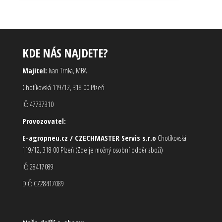
KDE NÁS NAJDETE?
Majitel:
Ivan Trnka, MBA
Chotíkovská 119/12, 318 00 Plzeň
IČ: 47737310
Provozovatel:
E-agropneu.cz / CZECHMASTER Servis s.r.o
Chotíkovská
119/12, 318 00 Plzeň (Zde je možný osobní odběr zboží)
IČ: 28417089
DIČ: CZ28417089