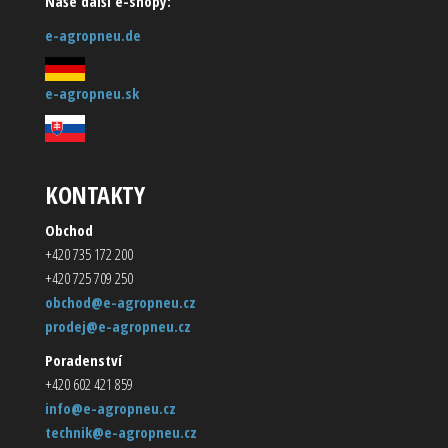
Naše další e-shopy:
e-agropneu.de
e-agropneu.sk
KONTAKTY
Obchod
+420 735 172 200
+420 725 709 250
obchod@e-agropneu.cz
prodej@e-agropneu.cz
Poradenství
+420 602 421 859
info@e-agropneu.cz
technik@e-agropneu.cz