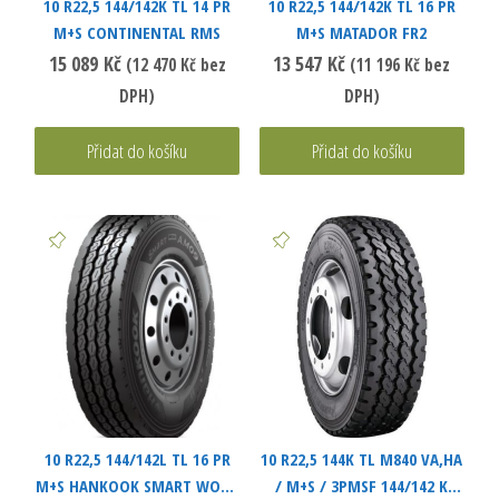
10 R22,5 144/142K TL 14 PR
10 R22,5 144/142K TL 16 PR
M+S CONTINENTAL RMS
M+S MATADOR FR2
15 089
Kč
13 547
Kč
(
12 470
Kč
bez
(
11 196
Kč
bez
DPH)
DPH)
Přidat do košíku
Přidat do košíku
10 R22,5 144/142L TL 16 PR
10 R22,5 144K TL M840 VA,HA
M+S HANKOOK SMART WORK
/ M+S / 3PMSF 144/142 K