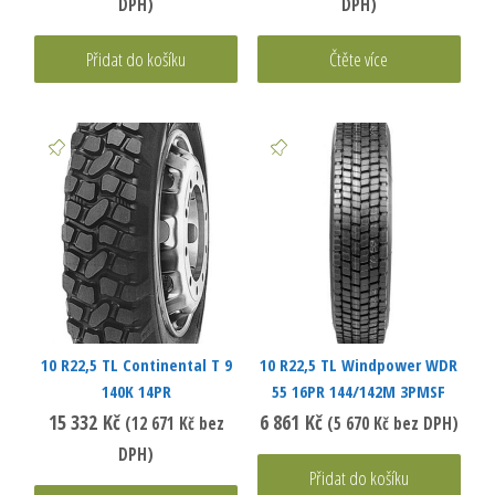
DPH)
DPH)
Přidat do košíku
Čtěte více
10 R22,5 TL Continental T 9
10 R22,5 TL Windpower WDR
140K 14PR
55 16PR 144/142M 3PMSF
15 332
Kč
6 861
Kč
(
12 671
Kč
bez
(
5 670
Kč
bez DPH)
DPH)
Přidat do košíku