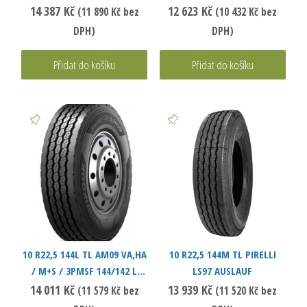
AM09
BRIDGESTONE
14 387
Kč
12 623
Kč
(
11 890
Kč
bez
(
10 432
Kč
bez
DPH)
DPH)
Přidat do košíku
Přidat do košíku
10 R22,5 144L TL AM09 VA,HA
10 R22,5 144M TL PIRELLI
/ M+S / 3PMSF 144/142 L
LS97 AUSLAUF
HANKOOK
14 011
Kč
13 939
Kč
(
11 579
Kč
bez
(
11 520
Kč
bez