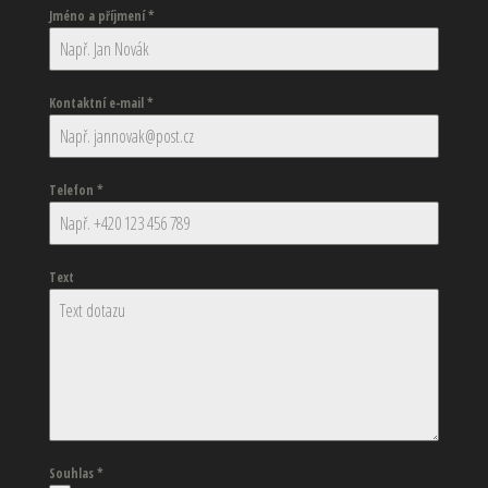
Jméno a příjmení
*
Kontaktní e-mail
*
Telefon
*
Text
Souhlas
*