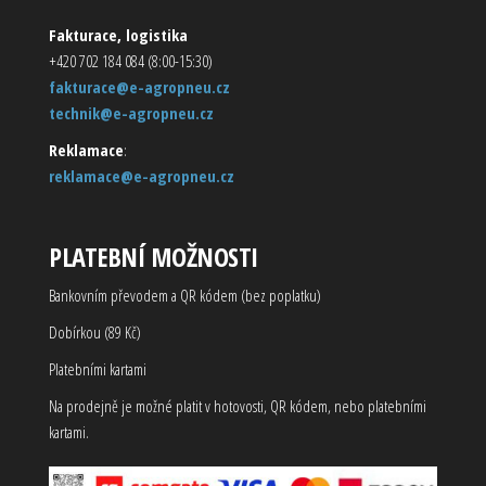
Fakturace, logistika
+420 702 184 084 (8:00-15:30)
fakturace@e-agropneu.cz
technik@e-agropneu.cz
Reklamace
:
reklamace@e-agropneu.cz
PLATEBNÍ MOŽNOSTI
Bankovním převodem a QR kódem (bez poplatku)
Dobírkou (89 Kč)
Platebními kartami
Na prodejně je možné platit v hotovosti, QR kódem, nebo platebními
kartami.