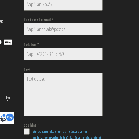
Kontaktní e-mail
*
QR
Telefon
*
Text
tnerských
Souhlas
*
Ano, souhlasím se zásadami
ochrany osobních údajů
a smluvními