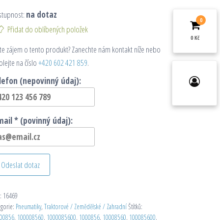
stupnost:
na dotaz
0
Přidat do oblíbených položek
0 Kč
e zájem o tento produkt? Zanechte nám kontakt níže nebo
olejte na číslo
+420 602 421 859
.
lefon (nepovinný údaj):
mail * (povinný údaj):
Odeslat dotaz
:
16469
egorie:
Pneumatiky
,
Traktorové / Zemědělské / Zahradní
Štítků:
00856
,
100008560
,
1000085600
,
1000856
,
10008560
,
100085600
,