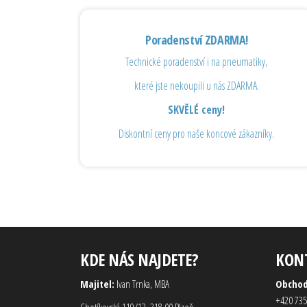
Poradenství ZDARMA!
Technické poradenství i na pneumatiky,
které jste nekoupili u nás ZDARMA.
SKVĚLÉ ceny!
Diskontní ceny pro naše koncové zákazníky.
KDE NÁS NAJDETE?
KON
Majitel:
Ivan Trnka, MBA
Obcho
+420 735
Chotíkovská 119/12, 318 00 Plzeň