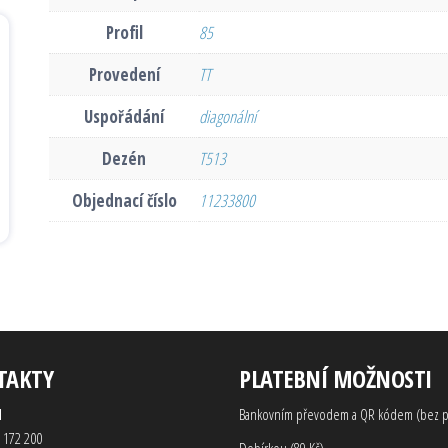
Profil
85
Provedení
TT
Uspořádání
diagonální
Dezén
T513
Objednací číslo
11233800
TAKTY
PLATEBNÍ MOŽNOSTI
d
Bankovním převodem a QR kódem (bez p
 172 200
Dobírkou (89 Kč)