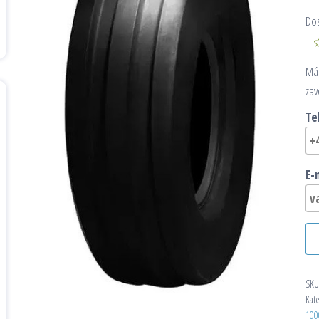
Do
Mát
zav
Te
E-
SKU
Kat
100