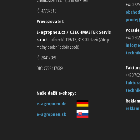
+420 725
IČ: 47737310
obchod
prodej
Provozovatel:
Porade
E-agropneu.cz / CZECHMASTER Servis
+420 602
s.r.o
Chotíkovská 119/12, 318 00 Plzeň (Zde je
info@e
možný osobní odběr zboží)
techni
IČ: 28417089
Faktura
DIČ: CZ28417089
+420 702
faktur
techni
Naše další e-shopy:
Reklam
e-agropneu.de
reklam
e-agropneu.sk