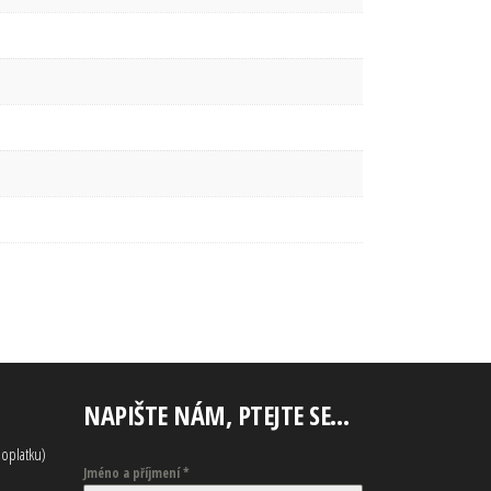
NAPIŠTE NÁM, PTEJTE SE…
oplatku)
Jméno a příjmení
*