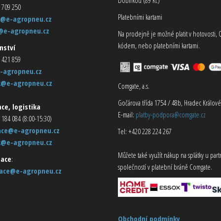
 709 250
Platebními kartami
@e-agropneu.cz
@e-agropneu.cz
Na prodejně je možné platit v hotovosti, 
kódem, nebo platebními kartami.
nství
 421 859
-agropneu.cz
k@e-agropneu.cz
Comgate, a.s.
Gočárova třída 1754 / 48b, Hradec Králové
ce, logistika
E-mail:
platby-podpora@comgate.cz
 184 084 (8:00-15:30)
ace@e-agropneu.cz
Tel: +420 228 224 267
k@e-agropneu.cz
Můžete také využít nákup na splátky u par
ace
:
společností v platební bráně Comgate.
ace@e-agropneu.cz
Obchodní podmínky