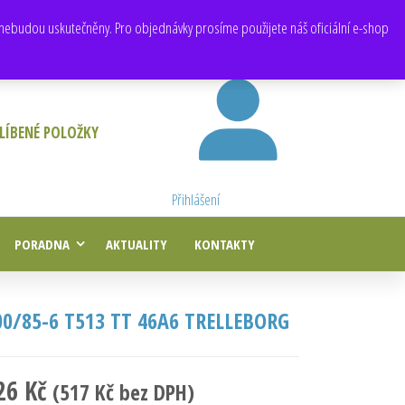
E-mail:
obchod@e-agropneu.cz
,
prodej@e-agropneu.cz
nebudou uskutečněny. Pro objednávky prosíme použijete náš oficiální e-shop
LÍBENÉ POLOŽKY
Přihlášení
PORADNA
AKTUALITY
KONTAKTY
00/85-6 T513 TT 46A6 TRELLEBORG
26
Kč
(
517
Kč
bez DPH)