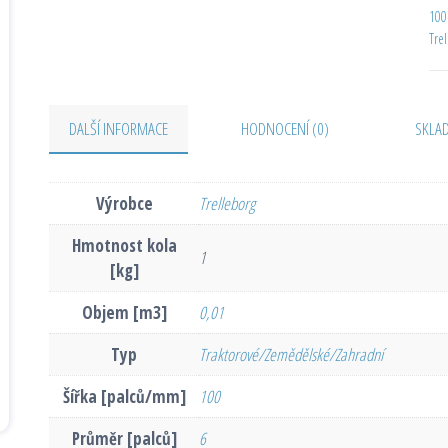
100
Tre
DALŠÍ INFORMACE
HODNOCENÍ (0)
SKLA
Výrobce
Trelleborg
Hmotnost kola
1
[kg]
Objem [m3]
0,01
Typ
Traktorové/Zemědělské/Zahradní
Šířka [palců/mm]
100
Průměr [palců]
6