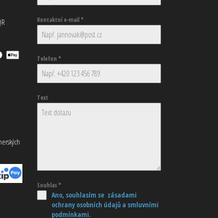
Kontaktní e-mail
*
QR
Telefon
*
Text
tnerských
Souhlas
*
Ano, souhlasím se zásadami
ochrany osobních údajů
a smluvními
podmínkami.