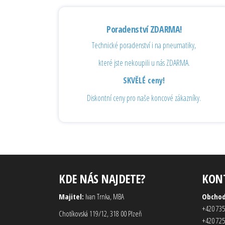
Poradenství ZDARMA!
Technické poradenství i na pneumatiky,
které jste nekoupili u nás ZDARMA.
SKVĚLÉ ceny!
Diskontní ceny pro naše koncové zákazníky.
KDE NÁS NAJDETE?
KON
Majitel:
Ivan Trnka, MBA
Obcho
+420 735
Chotíkovská 119/12, 318 00 Plzeň
+420 725