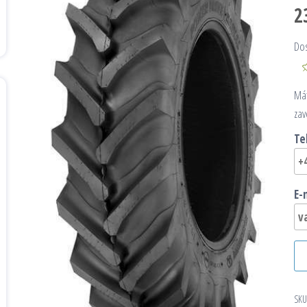
2
Do
Mát
zav
Te
E-
SKU