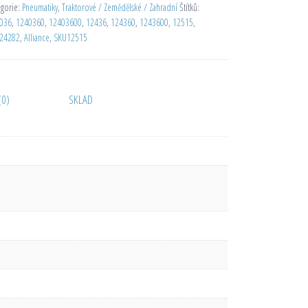
egorie:
Pneumatiky
,
Traktorové / Zemědělské / Zahradní
Štítků:
036
,
1240360
,
12403600
,
12436
,
124360
,
1243600
,
12515
,
24282
,
Alliance
,
SKU12515
(0)
SKLAD