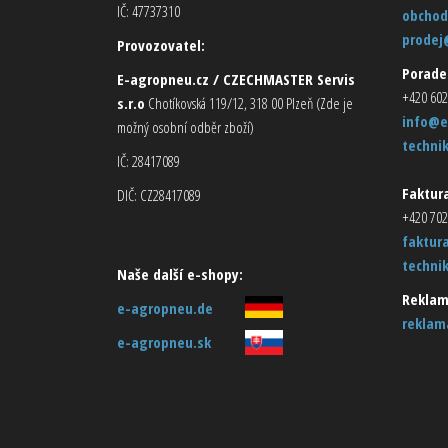
IČ: 47737310
obchod
prodej
Provozovatel:
Porade
E-agropneu.cz / CZECHMASTER Servis
+420 602
s.r.o
Chotíkovská 119/12, 318 00 Plzeň (Zde je
info@e
možný osobní odběr zboží)
techni
IČ: 28417089
Faktura
DIČ: CZ28417089
+420 702
faktur
techni
Naše další e-shopy:
Reklam
e-agropneu.de
reklam
e-agropneu.sk