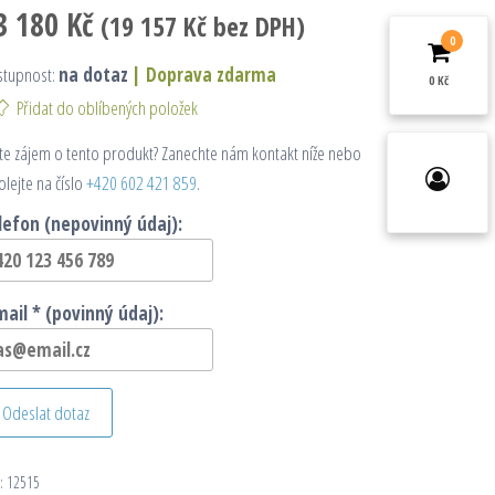
3 180
Kč
(
19 157
Kč
bez DPH)
0
stupnost:
na dotaz
|
Doprava zdarma
0 Kč
Přidat do oblíbených položek
e zájem o tento produkt? Zanechte nám kontakt níže nebo
olejte na číslo
+420 602 421 859
.
lefon (nepovinný údaj):
mail * (povinný údaj):
Odeslat dotaz
:
12515