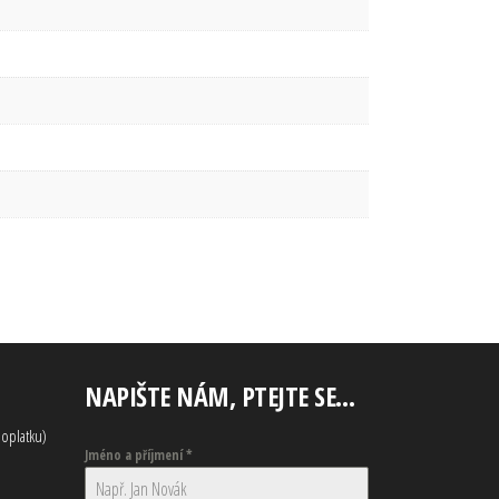
NAPIŠTE NÁM, PTEJTE SE…
oplatku)
Jméno a příjmení
*