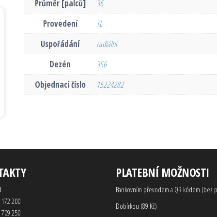
Průměr [palců]
36
Provedení
TL
Uspořádání
radiální
Dezén
356
Objednací číslo
15224282
TAKTY
PLATEBNÍ MOŽNOSTI
d
Bankovním převodem a QR kódem (bez p
 172 200
Dobírkou (89 Kč)
 709 250