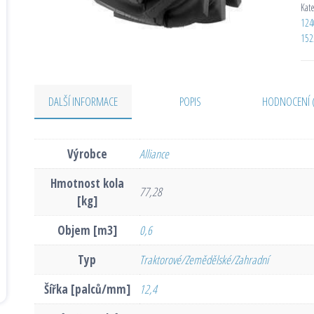
Kat
124
152
DALŠÍ INFORMACE
POPIS
HODNOCENÍ 
Výrobce
Alliance
Hmotnost kola
77,28
[kg]
Objem [m3]
0,6
Typ
Traktorové/Zemědělské/Zahradní
Šířka [palců/mm]
12,4