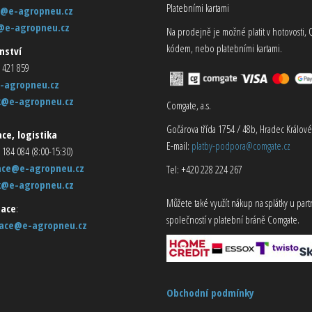
Platebními kartami
@e-agropneu.cz
@e-agropneu.cz
Na prodejně je možné platit v hotovosti, 
kódem, nebo platebními kartami.
nství
 421 859
-agropneu.cz
k@e-agropneu.cz
Comgate, a.s.
Gočárova třída 1754 / 48b, Hradec Králové
ce, logistika
E-mail:
platby-podpora@comgate.cz
 184 084 (8:00-15:30)
ace@e-agropneu.cz
Tel: +420 228 224 267
k@e-agropneu.cz
Můžete také využít nákup na splátky u par
ace
:
společností v platební bráně Comgate.
ace@e-agropneu.cz
Obchodní podmínky