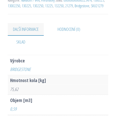
Kategorie:
Nákladní / VAN
,
Pneumatiky
Štítků:
000000000000225474
,
1300225
,
13002250
,
130225
,
1302250
,
13225
,
132250
,
21279
,
Bridgestone
,
SKU21279
DALŠÍ INFORMACE
HODNOCENÍ (0)
SKLAD
Výrobce
BRIDGESTONE
Hmotnost kola [kg]
75,62
Objem [m3]
0,59