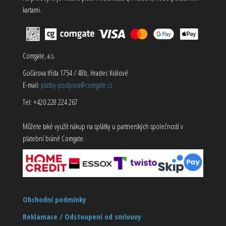
kartami.
Comgate, a.s.
Gočárova třída 1754 / 48b, Hradec Králové
E-mail:
platby-podpora@comgate.cz
Tel: +420 228 224 267
Můžete také využít nákup na splátky u partnerských společností v
platební bráně Comgate.
Obchodní podmínky
Reklamace / Odstoupení od smlouvy