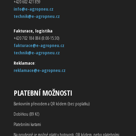
+420 602 421 859
info@e-agropneu.cz
technik@e-agropneu.cz
Fakturace, logistika
+420 702 184 084 (8:00-15:30)
fakturace@e-agropneu.cz
technik@e-agropneu.cz
Reklamace
:
reklamace@e-agropneu.cz
PLATEBNÍ MOŽNOSTI
Bankovním převodem a QR kódem (bez poplatku)
Dobírkou (89 Kč)
Platebními kartami
Na prodejně je možné platit v hotovosti, QR kódem, nebo platebními