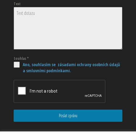
Text
Souhlas
*
Ano, souhlasím se zásadami ochrany osobních údajů
a smluvními podmínkami.
Poslat zprávu