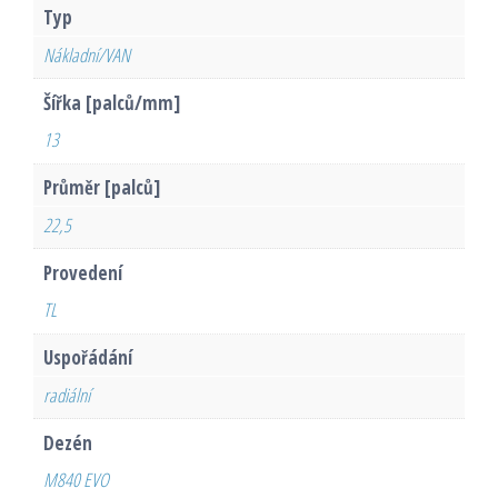
Typ
Nákladní/VAN
Šířka [palců/mm]
13
Průměr [palců]
22,5
Provedení
TL
Uspořádání
radiální
Dezén
M840 EVO