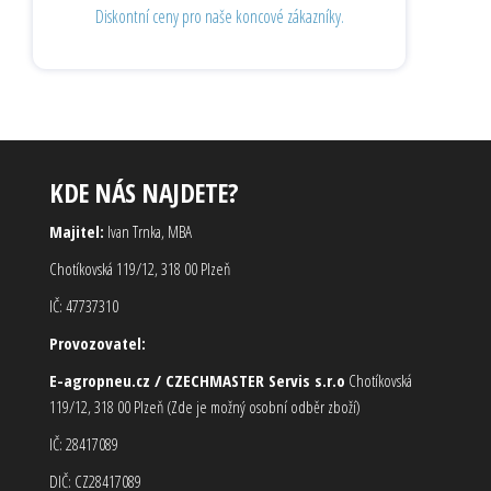
Diskontní ceny pro naše koncové zákazníky.
KDE NÁS NAJDETE?
Majitel:
Ivan Trnka, MBA
Chotíkovská 119/12, 318 00 Plzeň
IČ: 47737310
Provozovatel:
E-agropneu.cz / CZECHMASTER Servis s.r.o
Chotíkovská
119/12, 318 00 Plzeň (Zde je možný osobní odběr zboží)
IČ: 28417089
DIČ: CZ28417089