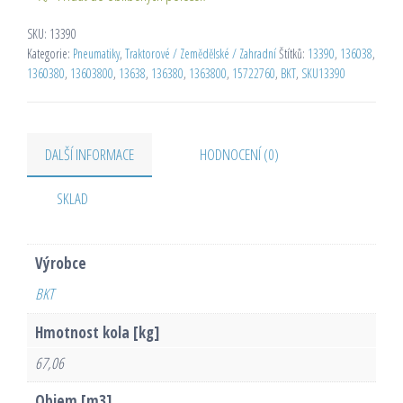
SKU:
13390
Kategorie:
Pneumatiky
,
Traktorové / Zemědělské / Zahradní
Štítků:
13390
,
136038
,
1360380
,
13603800
,
13638
,
136380
,
1363800
,
15722760
,
BKT
,
SKU13390
DALŠÍ INFORMACE
HODNOCENÍ (0)
SKLAD
Výrobce
BKT
Hmotnost kola [kg]
67,06
Objem [m3]