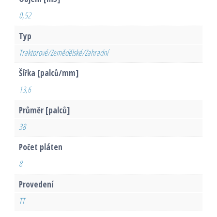
0,52
Typ
Traktorové/Zemědělské/Zahradní
Šířka [palců/mm]
13,6
Průměr [palců]
38
Počet pláten
8
Provedení
TT