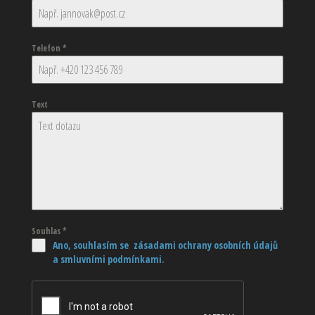
Telefon
*
Text
Souhlas
*
Ano, souhlasím se zásadami ochrany osobních údajů
a smluvními podmínkami.