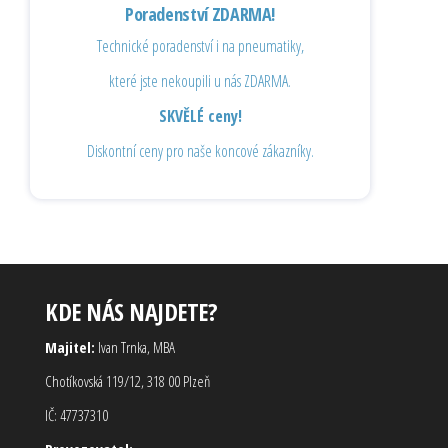
Poradenství ZDARMA!
Technické poradenství i na pneumatiky,
které jste nekoupili u nás ZDARMA.
SKVĚLÉ ceny!
Diskontní ceny pro naše koncové zákazníky.
KDE NÁS NAJDETE?
Majitel:
Ivan Trnka, MBA
Chotíkovská 119/12, 318 00 Plzeň
IČ: 47737310