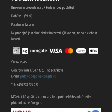
Bankovním převodem a QR kódem (bez poplatku)
Dobírkou (89 Kč)
Platebními kartami
Na prodejně je možné platit v hotovosti, QR kódem, nebo platebními
kartami.
Comgate, a.s.
Gočárova třída 1754 / 48b, Hradec Králové
E-mail:
platby-podpora@comgate.cz
Tel: +420 228 224 267
Můžete také využít nákup na splátky u partnerských společností v
platební bráně Comgate.