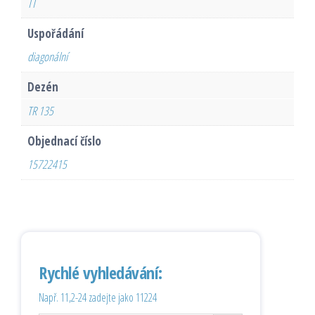
TT
Uspořádání
diagonální
Dezén
TR 135
Objednací číslo
15722415
Rychlé vyhledávání:
Např. 11,2-24 zadejte jako 11224