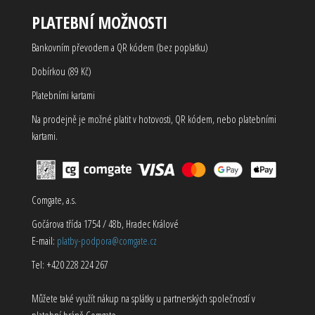
PLATEBNÍ MOŽNOSTI
Bankovním převodem a QR kódem (bez poplatku)
Dobírkou (89 Kč)
Platebními kartami
Na prodejně je možné platit v hotovosti, QR kódem, nebo platebními
kartami.
Comgate, a.s.
Gočárova třída 1754 / 48b, Hradec Králové
E-mail:
platby-podpora@comgate.cz
Tel: +420 228 224 267
Můžete také využít nákup na splátky u partnerských společností v
platební bráně Comgate.