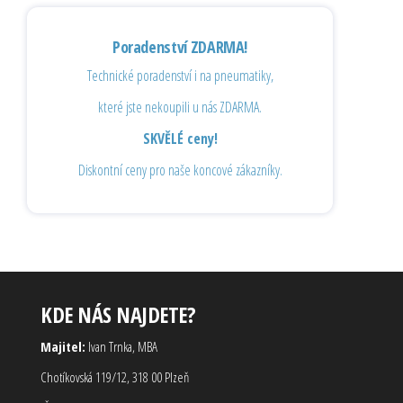
Poradenství ZDARMA!
Technické poradenství i na pneumatiky,
které jste nekoupili u nás ZDARMA.
SKVĚLÉ ceny!
Diskontní ceny pro naše koncové zákazníky.
KDE NÁS NAJDETE?
Majitel:
Ivan Trnka, MBA
Chotíkovská 119/12, 318 00 Plzeň