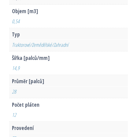
Objem [m3]
0,54
Typ
Traktorové/Zemědělské/Zahradní
Šířka [palců/mm]
14,9
Průměr [palců]
28
Počet pláten
12
Provedení