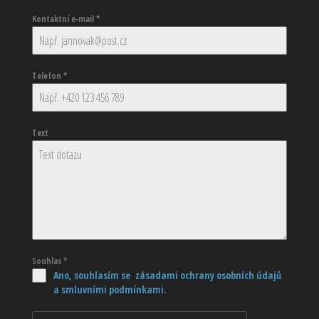
Kontaktní e-mail
*
Telefon
*
Text
Souhlas
*
Ano, souhlasím se zásadami ochrany osobních údajů
a smluvními podmínkami.