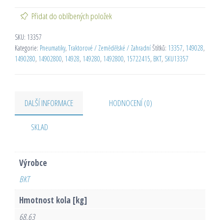
Přidat do oblíbených položek
SKU:
13357
Kategorie:
Pneumatiky
,
Traktorové / Zemědělské / Zahradní
Štítků:
13357
,
149028
,
1490280
,
14902800
,
14928
,
149280
,
1492800
,
15722415
,
BKT
,
SKU13357
DALŠÍ INFORMACE
HODNOCENÍ (0)
SKLAD
Výrobce
BKT
Hmotnost kola [kg]
68,63