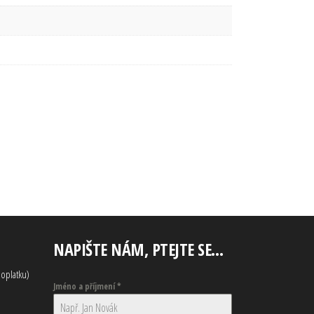
NAPIŠTE NÁM, PTEJTE SE…
oplatku)
Jméno a příjmení
*