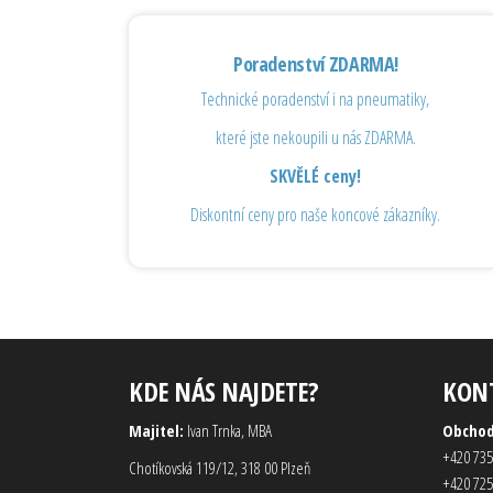
Poradenství ZDARMA!
Technické poradenství i na pneumatiky,
které jste nekoupili u nás ZDARMA.
SKVĚLÉ ceny!
Diskontní ceny pro naše koncové zákazníky.
KDE NÁS NAJDETE?
KON
Majitel:
Ivan Trnka, MBA
Obcho
+420 735
Chotíkovská 119/12, 318 00 Plzeň
+420 725