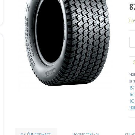
8
Do
SKU
Kat
157
160
160
SKU
DALŠÍ INFORMACE
HODNOCENÍ (0)
SKLA