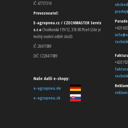
IČ: 47737310
obchod
prodej
Provozovatel:
Porade
E-agropneu.cz / CZECHMASTER Servis
+420 602
s.r.o
Chotíkovská 119/12, 318 00 Plzeň (Zde je
info@e
možný osobní odběr zboží)
techni
IČ: 28417089
Faktura
DIČ: CZ28417089
+420 702
faktur
techni
Naše další e-shopy:
Reklam
e-agropneu.de
reklam
e-agropneu.sk