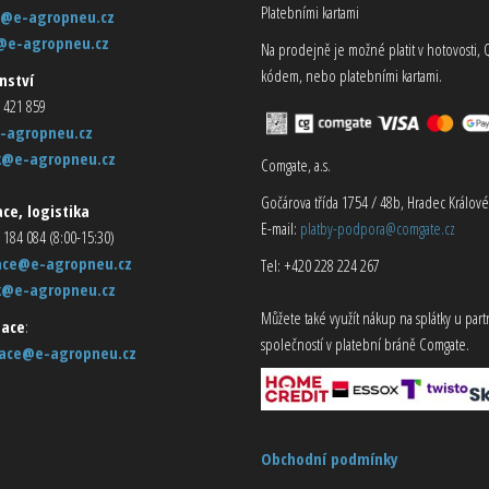
Platebními kartami
@e-agropneu.cz
@e-agropneu.cz
Na prodejně je možné platit v hotovosti, 
kódem, nebo platebními kartami.
nství
 421 859
-agropneu.cz
k@e-agropneu.cz
Comgate, a.s.
Gočárova třída 1754 / 48b, Hradec Králové
ce, logistika
E-mail:
platby-podpora@comgate.cz
 184 084 (8:00-15:30)
ace@e-agropneu.cz
Tel: +420 228 224 267
k@e-agropneu.cz
Můžete také využít nákup na splátky u par
ace
:
společností v platební bráně Comgate.
ace@e-agropneu.cz
Obchodní podmínky