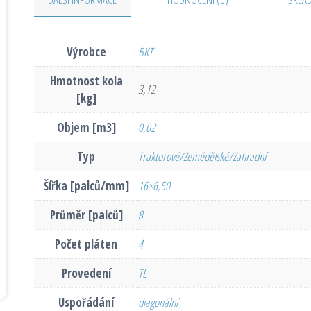
Výrobce
BKT
Hmotnost kola
3,12
[kg]
Objem [m3]
0,02
Typ
Traktorové/Zemědělské/Zahradní
Šířka [palců/mm]
16×6,50
Průměr [palců]
8
Počet pláten
4
Provedení
TL
Uspořádání
diagonální