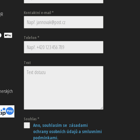
Kontaktní e-mail
*
QR
Telefon
*
Text
tnerských
Souhlas
*
Ano, souhlasím se zásadami
ochrany osobních údajů
a smluvními
podmínkami.