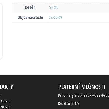
Dezén
LG 306
Objednací číslo
15710385
TAKTY
PLATEBNÍ MOŽNOSTI
d
Bankovním převodem a QR kódem (bez p
 172 200
Dobírkou (89 Kč)
 709 250