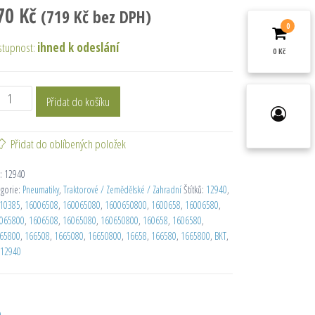
70
Kč
(
719
Kč
bez DPH)
0
stupnost:
ihned k odeslání
0 Kč
Přidat do košíku
Přidat do oblíbených položek
:
12940
egorie:
Pneumatiky
,
Traktorové / Zemědělské / Zahradní
Štítků:
12940
,
10385
,
16006508
,
160065080
,
1600650800
,
1600658
,
16006580
,
065800
,
1606508
,
16065080
,
160650800
,
160658
,
1606580
,
65800
,
166508
,
1665080
,
16650800
,
16658
,
166580
,
1665800
,
BKT
,
12940
D