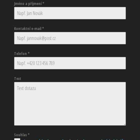
Jméno a příjmení
*
Kontaktní e-mail
*
Telefon
*
Text
Souhlas
*