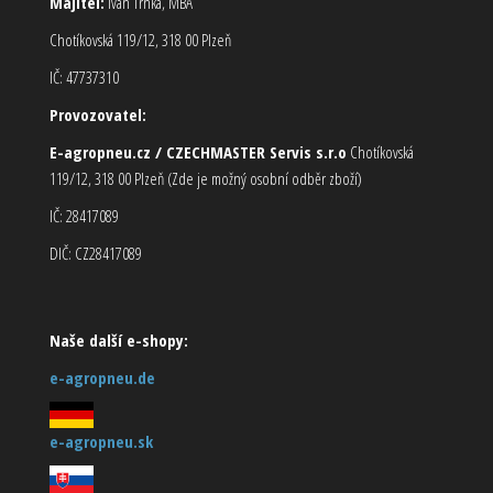
Majitel:
Ivan Trnka, MBA
Chotíkovská 119/12, 318 00 Plzeň
IČ: 47737310
Provozovatel:
E-agropneu.cz / CZECHMASTER Servis s.r.o
Chotíkovská
119/12, 318 00 Plzeň (Zde je možný osobní odběr zboží)
IČ: 28417089
DIČ: CZ28417089
Naše další e-shopy:
e-agropneu.de
e-agropneu.sk