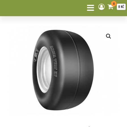
0
0 KČ