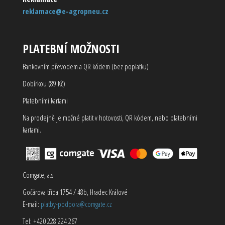
reklamace@e-agropneu.cz
PLATEBNÍ MOŽNOSTI
Bankovním převodem a QR kódem (bez poplatku)
Dobírkou (89 Kč)
Platebními kartami
Na prodejně je možné platit v hotovosti, QR kódem, nebo platebními
kartami.
Comgate, a.s.
Gočárova třída 1754 / 48b, Hradec Králové
E-mail:
platby-podpora@comgate.cz
Tel: +420 228 224 267