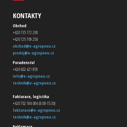
KONTAKTY
Obchod
+420 735 172 200
+420 725 709 250
obchod@e-agropneu.cz
prodej@e-agropneu.cz
Poradenství
+420 602 421 859
info@e-agropneu.cz
technik@e-agropneu.cz
Fakturace, logistika
+420 702 184 084 (8:00-15:30)
fakturace@e-agropneu.cz
technik@e-agropneu.cz
Reklamace
: