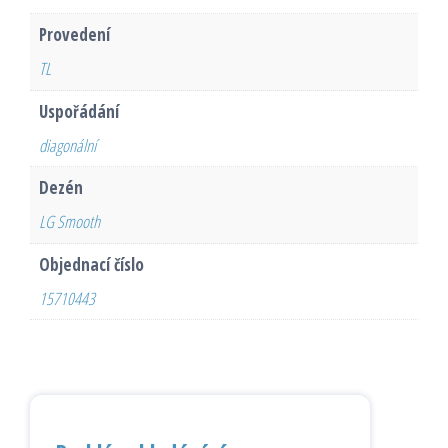
Provedení
TL
Uspořádání
diagonální
Dezén
LG Smooth
Objednací číslo
15710443