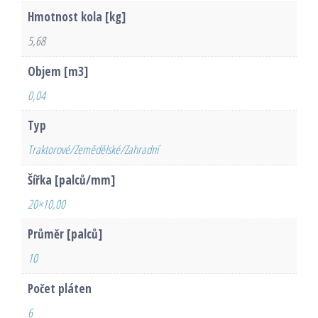
Hmotnost kola [kg]
5,68
Objem [m3]
0,04
Typ
Traktorové/Zemědělské/Zahradní
Šířka [palců/mm]
20×10,00
Průměr [palců]
10
Počet pláten
6