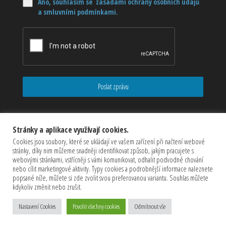
Ano, souhlasím se zásadami ochrany osobních údajů
a smluvními podmínkami.
Poslat zprávu
Stránky a aplikace využívají cookies.
Cookies jsou soubory, které se ukládají ve vašem zařízení při načtení webové
stránky, díky nim můžeme snadněji identifikovat způsob, jakým pracujete s
webovými stránkami, vstřícněji s vámi komunikovat, odhalit podvodné chování
nebo cílit marketingové aktivity. Typy cookies a podrobnější informace naleznete
popsané níže, můžete si zde zvolit svou preferovanou variantu. Souhlas můžete
kdykoliv změnit nebo zrušit.
Copyrights © 2026 CZECHMASTER Servis s.r.o (Všechna práva
vyhrazena)
Nastavení Cookies
Povolit všechny cookies
Odmítnout vše