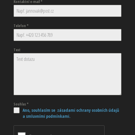
Kontaktní e-mail
*
Telefon
*
Text
Souhlas
*
Ano, souhlasím se zásadami ochrany osobních údajů
a smluvními podmínkami.