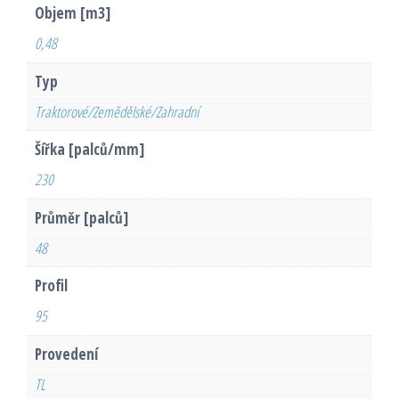
Objem [m3]
0,48
Typ
Traktorové/Zemědělské/Zahradní
Šířka [palců/mm]
230
Průměr [palců]
48
Profil
95
Provedení
TL