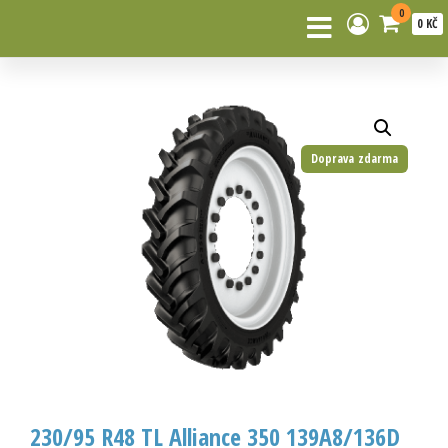
0
0 KČ
Doprava zdarma
230/95 R48 TL Alliance 350 139A8/136D