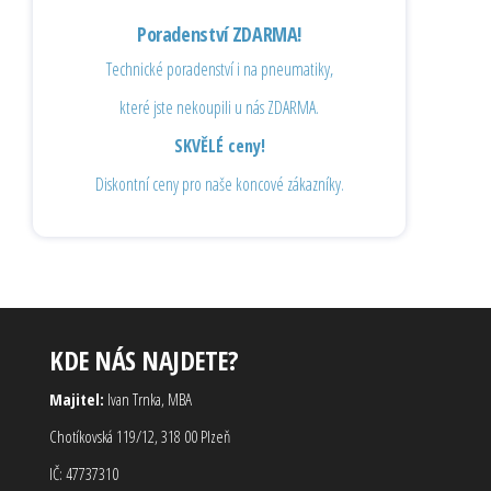
Poradenství ZDARMA!
Technické poradenství i na pneumatiky,
které jste nekoupili u nás ZDARMA.
SKVĚLÉ ceny!
Diskontní ceny pro naše koncové zákazníky.
KDE NÁS NAJDETE?
Majitel:
Ivan Trnka, MBA
Chotíkovská 119/12, 318 00 Plzeň
IČ: 47737310