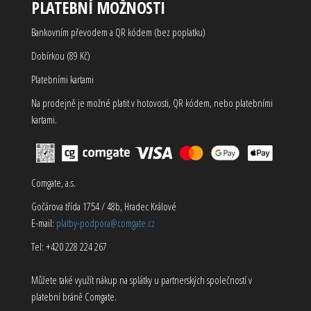
PLATEBNÍ MOŽNOSTI
Bankovním převodem a QR kódem (bez poplatku)
Dobírkou (89 Kč)
Platebními kartami
Na prodejně je možné platit v hotovosti, QR kódem, nebo platebními
kartami.
Comgate, a.s.
Gočárova třída 1754 / 48b, Hradec Králové
E-mail:
platby-podpora@comgate.cz
Tel: +420 228 224 267
Můžete také využít nákup na splátky u partnerských společností v
platební bráně Comgate.