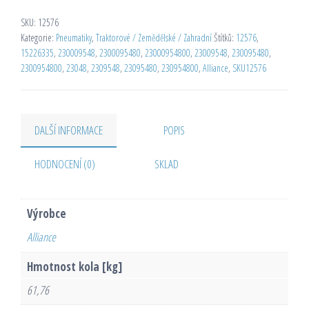
SKU:
12576
Kategorie:
Pneumatiky
,
Traktorové / Zemědělské / Zahradní
Štítků:
12576
,
15226335
,
230009548
,
2300095480
,
23000954800
,
23009548
,
230095480
,
2300954800
,
23048
,
2309548
,
23095480
,
230954800
,
Alliance
,
SKU12576
DALŠÍ INFORMACE
POPIS
HODNOCENÍ (0)
SKLAD
Výrobce
Alliance
Hmotnost kola [kg]
61,76