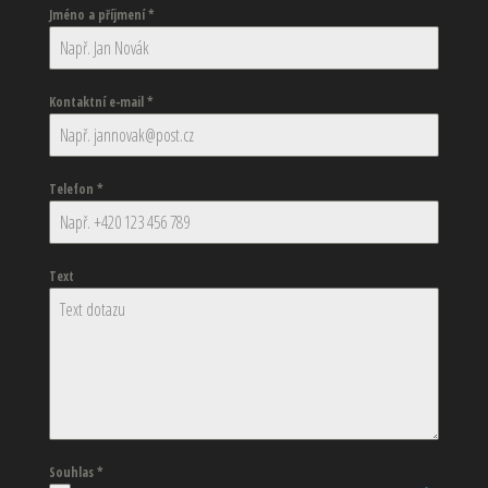
Jméno a příjmení
*
Kontaktní e-mail
*
Telefon
*
Text
Souhlas
*