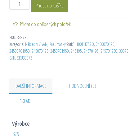
Přidat do košíku
Přidat do oblíbených položek
SKU:
33373
Kategorie:
Nákladní / VAN
,
Pneumatiky
Štítků:
100EH757Q
,
2450070195
,
24500701950
,
245070195
,
2450701950
,
245195
,
24570195
,
245701950
,
33373
,
GITI
,
SKU33373
DALŠÍ INFORMACE
HODNOCENÍ (0)
SKLAD
Výrobce
GITI