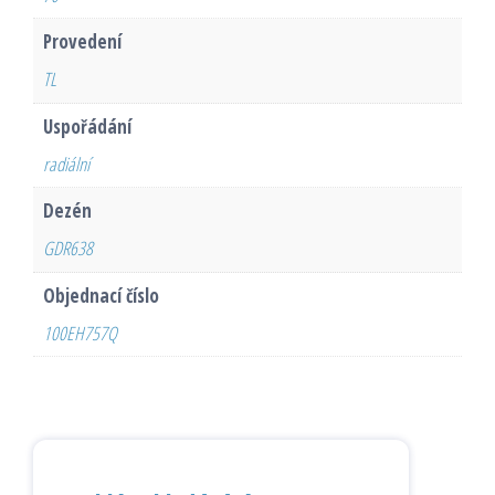
Provedení
TL
Uspořádání
radiální
Dezén
GDR638
Objednací číslo
100EH757Q