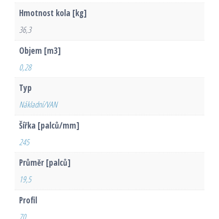
Hmotnost kola [kg]
36,3
Objem [m3]
0,28
Typ
Nákladní/VAN
Šířka [palců/mm]
245
Průměr [palců]
19,5
Profil
70