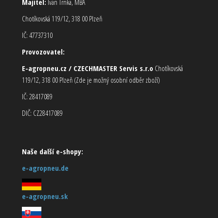
Majitel:
Ivan Trnka, MBA
Chotíkovská 119/12, 318 00 Plzeň
IČ: 47737310
Provozovatel:
E-agropneu.cz / CZECHMASTER Servis s.r.o
Chotíkovská
119/12, 318 00 Plzeň (Zde je možný osobní odběr zboží)
IČ: 28417089
DIČ: CZ28417089
Naše další e-shopy:
e-agropneu.de
e-agropneu.sk