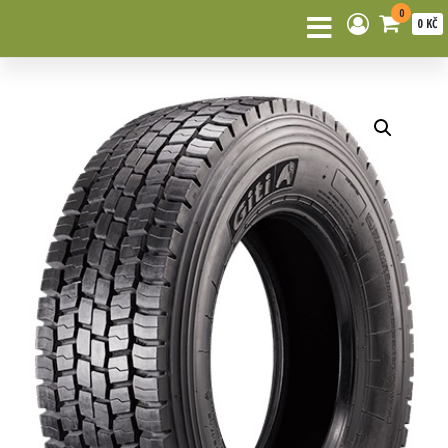
0
0 KČ