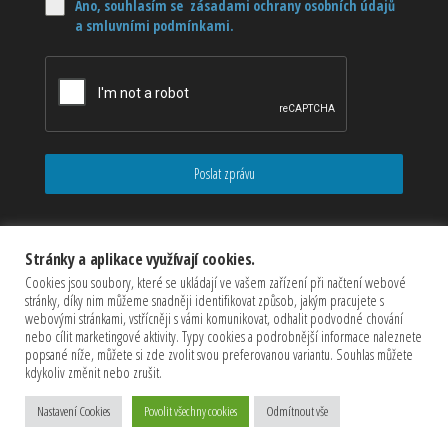
Ano, souhlasím se zásadami ochrany osobních údajů
a smluvními podmínkami.
Poslat zprávu
Stránky a aplikace využívají cookies.
Cookies jsou soubory, které se ukládají ve vašem zařízení při načtení webové
stránky, díky nim můžeme snadněji identifikovat způsob, jakým pracujete s
webovými stránkami, vstřícněji s vámi komunikovat, odhalit podvodné chování
nebo cílit marketingové aktivity. Typy cookies a podrobnější informace naleznete
popsané níže, můžete si zde zvolit svou preferovanou variantu. Souhlas můžete
kdykoliv změnit nebo zrušit.
Copyrights © 2026 CZECHMASTER Servis s.r.o (Všechna práva
Nastavení Cookies
Povolit všechny cookies
Odmítnout vše
vyhrazena)