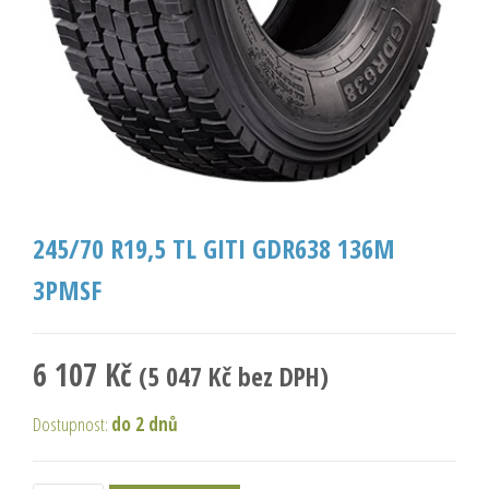
245/70 R19,5 TL GITI GDR638 136M
3PMSF
6 107
Kč
(
5 047
Kč
bez DPH)
Dostupnost:
do 2 dnů