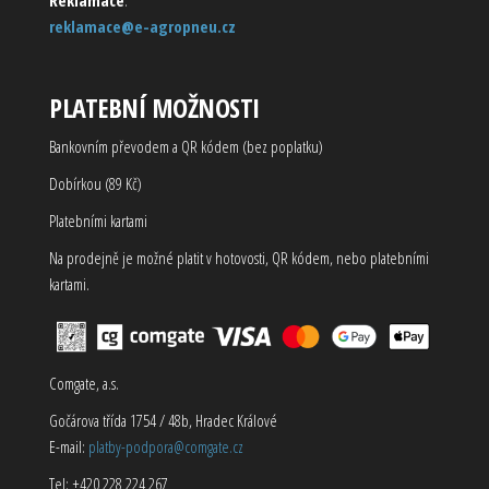
Reklamace
:
reklamace@e-agropneu.cz
PLATEBNÍ MOŽNOSTI
Bankovním převodem a QR kódem (bez poplatku)
Dobírkou (89 Kč)
Platebními kartami
Na prodejně je možné platit v hotovosti, QR kódem, nebo platebními
kartami.
Comgate, a.s.
Gočárova třída 1754 / 48b, Hradec Králové
E-mail:
platby-podpora@comgate.cz
Tel: +420 228 224 267