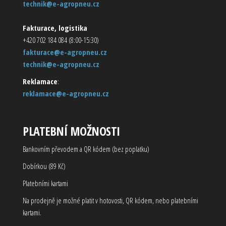
technik@e-agropneu.cz
Fakturace, logistika
+420 702 184 084 (8:00-15:30)
fakturace@e-agropneu.cz
technik@e-agropneu.cz
Reklamace
:
reklamace@e-agropneu.cz
PLATEBNÍ MOŽNOSTI
Bankovním převodem a QR kódem (bez poplatku)
Dobírkou (89 Kč)
Platebními kartami
Na prodejně je možné platit v hotovosti, QR kódem, nebo platebními
kartami.