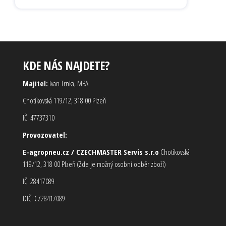
KDE NÁS NAJDETE?
Majitel:
Ivan Trnka, MBA
Chotíkovská 119/12, 318 00 Plzeň
IČ: 47737310
Provozovatel:
E-agropneu.cz / CZECHMASTER Servis s.r.o
Chotíkovská
119/12, 318 00 Plzeň (Zde je možný osobní odběr zboží)
IČ: 28417089
DIČ: CZ28417089