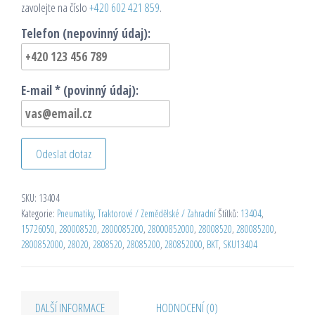
zavolejte na číslo
+420 602 421 859
.
Telefon (nepovinný údaj):
E-mail * (povinný údaj):
Odeslat dotaz
SKU:
13404
Kategorie:
Pneumatiky
,
Traktorové / Zemědělské / Zahradní
Štítků:
13404
,
15726050
,
280008520
,
2800085200
,
28000852000
,
28008520
,
280085200
,
2800852000
,
28020
,
2808520
,
28085200
,
280852000
,
BKT
,
SKU13404
DALŠÍ INFORMACE
HODNOCENÍ (0)