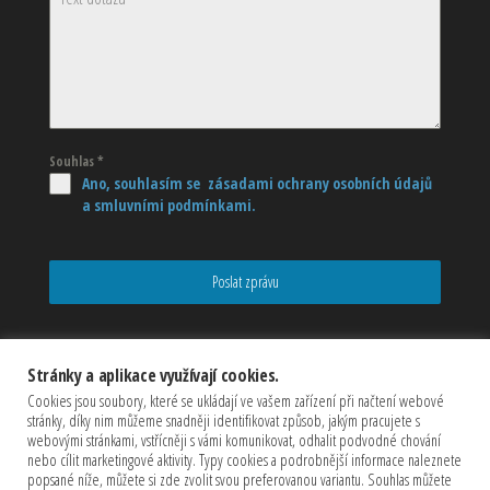
Souhlas
*
Ano, souhlasím se zásadami ochrany osobních údajů
a smluvními podmínkami.
Poslat zprávu
Stránky a aplikace využívají cookies.
Cookies jsou soubory, které se ukládají ve vašem zařízení při načtení webové
stránky, díky nim můžeme snadněji identifikovat způsob, jakým pracujete s
webovými stránkami, vstřícněji s vámi komunikovat, odhalit podvodné chování
nebo cílit marketingové aktivity. Typy cookies a podrobnější informace naleznete
popsané níže, můžete si zde zvolit svou preferovanou variantu. Souhlas můžete