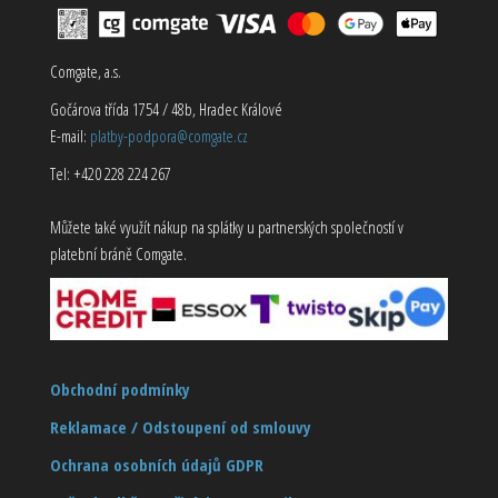
Comgate, a.s.
Gočárova třída 1754 / 48b, Hradec Králové
E-mail:
platby-podpora@comgate.cz
Tel: +420 228 224 267
Můžete také využít nákup na splátky u partnerských společností v
platební bráně Comgate.
Obchodní podmínky
Reklamace / Odstoupení od smlouvy
Ochrana osobních údajů GDPR