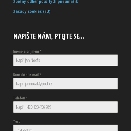
Zpětný odběr použitých pneumatik
Zásady cookies (EU)
NAPIŠTE NÁM, PTEJTE SE…
Jméno a příjmení
*
Kontaktní e-mail
*
Telefon
*
Text