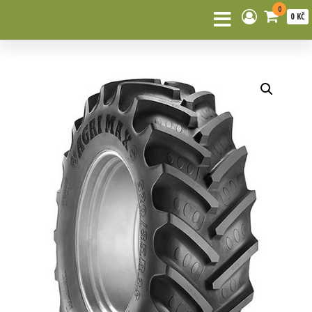
0
0 KČ