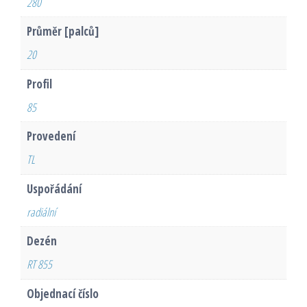
280
Průměr [palců]
20
Profil
85
Provedení
TL
Uspořádání
radiální
Dezén
RT 855
Objednací číslo