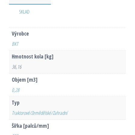
SKLAD
Výrobce
BKT
Hmotnost kola [kg]
36,16
Objem [m3]
0,28
Typ
Traktorové/Zemědělské/Zahradní
Šířka [palců/mm]