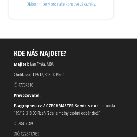
Diskontní ceny pro naše koncové zákazníky.
KDE NÁS NAJDETE?
Majitel:
Ivan Trnka, MBA
Chotíkovská 119/12, 318 00 Plzeň
IČ: 47737310
Provozovatel:
E-agropneu.cz / CZECHMASTER Servis s.r.o
Chotíkovská
119/12, 318 00 Plzeň (Zde je možný osobní odběr zboží)
IČ: 28417089
DIČ: CZ28417089