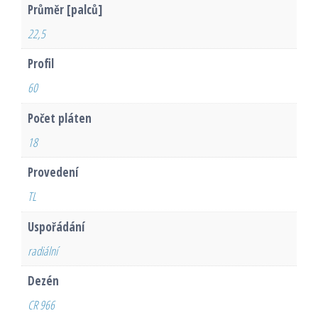
Průměr [palců]
22,5
Profil
60
Počet pláten
18
Provedení
TL
Uspořádání
radiální
Dezén
CR 966