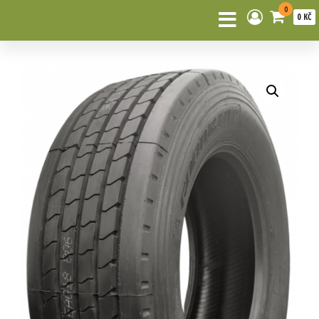
0
0 KČ