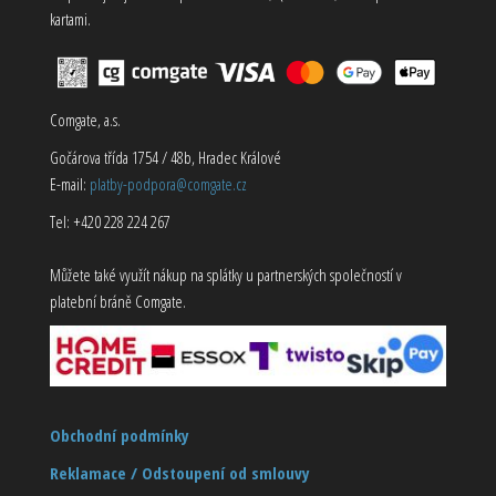
kartami.
Comgate, a.s.
Gočárova třída 1754 / 48b, Hradec Králové
E-mail:
platby-podpora@comgate.cz
Tel: +420 228 224 267
Můžete také využít nákup na splátky u partnerských společností v
platební bráně Comgate.
Obchodní podmínky
Reklamace / Odstoupení od smlouvy