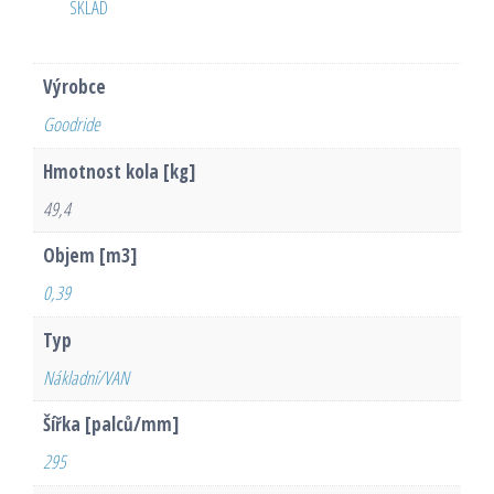
SKLAD
Výrobce
Goodride
Hmotnost kola [kg]
49,4
Objem [m3]
0,39
Typ
Nákladní/VAN
Šířka [palců/mm]
295