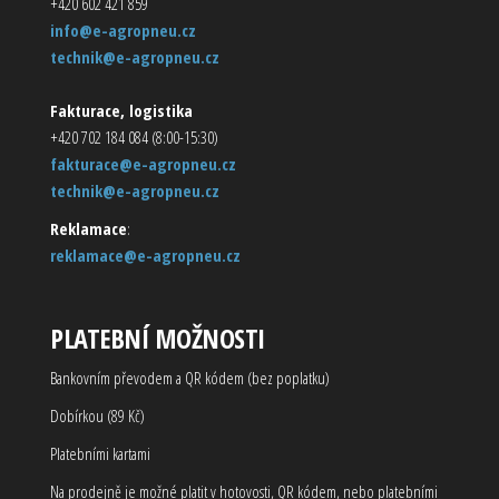
+420 602 421 859
info@e-agropneu.cz
technik@e-agropneu.cz
Fakturace, logistika
+420 702 184 084 (8:00-15:30)
fakturace@e-agropneu.cz
technik@e-agropneu.cz
Reklamace
:
reklamace@e-agropneu.cz
PLATEBNÍ MOŽNOSTI
Bankovním převodem a QR kódem (bez poplatku)
Dobírkou (89 Kč)
Platebními kartami
Na prodejně je možné platit v hotovosti, QR kódem, nebo platebními