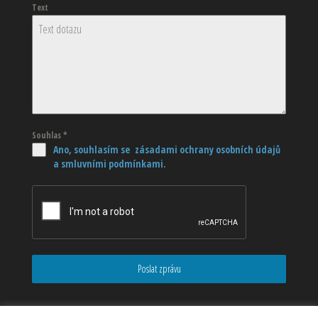
Text
Souhlas
*
Ano, souhlasím se zásadami ochrany osobních údajů
a smluvními podmínkami.
Poslat zprávu