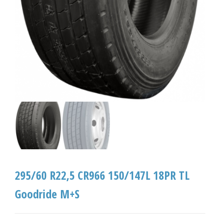
295/60 R22,5 CR966 150/147L 18PR TL
Goodride M+S