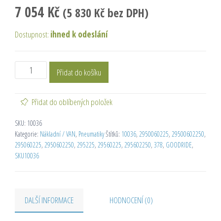
7 054
Kč
(
5 830
Kč
bez DPH)
Dostupnost:
ihned k odeslání
Přidat do košíku
Přidat do oblíbených položek
SKU:
10036
Kategorie:
Nákladní / VAN
,
Pneumatiky
Štítků:
10036
,
2950060225
,
29500602250
,
295060225
,
2950602250
,
295225
,
29560225
,
295602250
,
378
,
GOODRIDE
,
SKU10036
DALŠÍ INFORMACE
HODNOCENÍ (0)