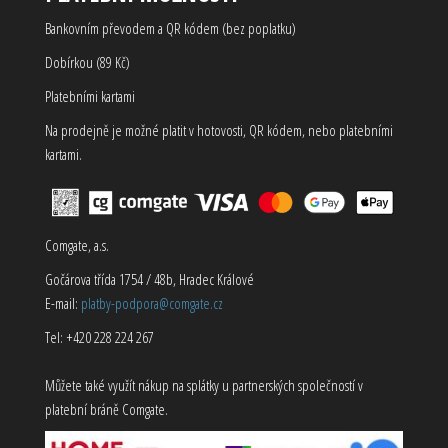
Bankovním převodem a QR kódem (bez poplatku)
Dobírkou (89 Kč)
Platebními kartami
Na prodejně je možné platit v hotovosti, QR kódem, nebo platebními
kartami.
Comgate, a.s.
Gočárova třída 1754 / 48b, Hradec Králové
E-mail:
platby-podpora@comgate.cz
Tel: +420 228 224 267
Můžete také využít nákup na splátky u partnerských společností v
platební bráně Comgate.