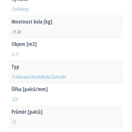
Trelleborg
Hmotnost kola [kg]
19,46
Objem [m3]
0,15
Typ
Traktorové/Zemědělské/Zahradní
Šířka [palců/mm]
320
Průměr [palců]
15