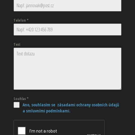
Telefon
*
Text
Souhlas
*
Ano, souhlasím se zásadami ochrany osobních údajů
a smluvními podmínkami.