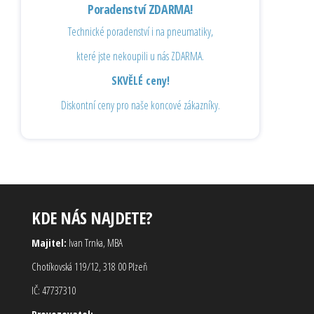
Poradenství ZDARMA!
Technické poradenství i na pneumatiky,
které jste nekoupili u nás ZDARMA.
SKVĚLÉ ceny!
Diskontní ceny pro naše koncové zákazníky.
KDE NÁS NAJDETE?
Majitel:
Ivan Trnka, MBA
Chotíkovská 119/12, 318 00 Plzeň
IČ: 47737310
Provozovatel: