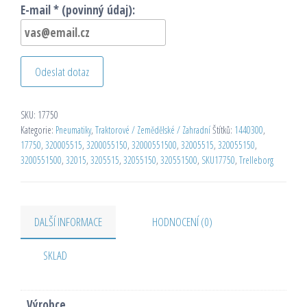
E-mail * (povinný údaj):
Odeslat dotaz
SKU:
17750
Kategorie:
Pneumatiky
,
Traktorové / Zemědělské / Zahradní
Štítků:
1440300
,
17750
,
320005515
,
3200055150
,
32000551500
,
32005515
,
320055150
,
3200551500
,
32015
,
3205515
,
32055150
,
320551500
,
SKU17750
,
Trelleborg
DALŠÍ INFORMACE
HODNOCENÍ (0)
SKLAD
Výrobce