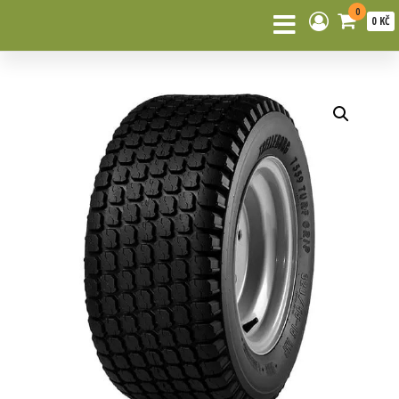
0
0 KČ