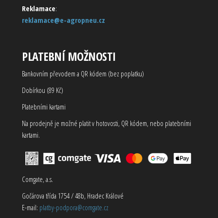
Reklamace
:
reklamace@e-agropneu.cz
PLATEBNÍ MOŽNOSTI
Bankovním převodem a QR kódem (bez poplatku)
Dobírkou (89 Kč)
Platebními kartami
Na prodejně je možné platit v hotovosti, QR kódem, nebo platebními
kartami.
Comgate, a.s.
Gočárova třída 1754 / 48b, Hradec Králové
E-mail:
platby-podpora@comgate.cz