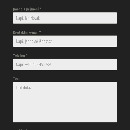
Jméno a příjmení
*
Kontaktní e-mail
*
Telefon
*
Text