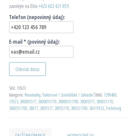
zavolejte na číslo
+420 602 421 859
.
Telefon (nepovinný údaj):
E-mail * (povinný údaj):
Odeslat dotaz
SKU:
15923
Kategorie:
Pneumatiky
,
Traktorové / Zemědělské / Zahradní
Štítků:
1298400
,
15923
,
380005517
,
3800055170
,
38000551700
,
38005517
,
380055170
,
3800551700
,
38017
,
3805517
,
38055170
,
380551700
,
SKU15923
,
Trelleborg
DALŠÍ INFORMACE
HODNOCENÍ (0)