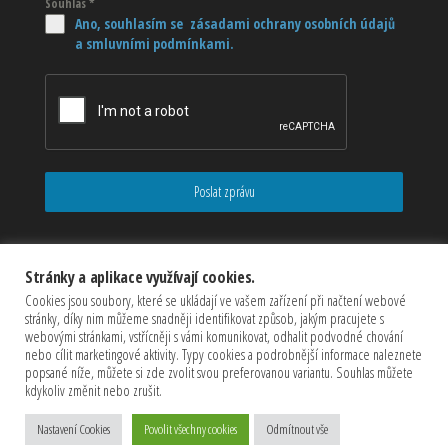
Souhlas
*
Ano, souhlasím se zásadami ochrany osobních údajů
a smluvními podmínkami.
Poslat zprávu
Stránky a aplikace využívají cookies.
Cookies jsou soubory, které se ukládají ve vašem zařízení při načtení webové
stránky, díky nim můžeme snadněji identifikovat způsob, jakým pracujete s
webovými stránkami, vstřícněji s vámi komunikovat, odhalit podvodné chování
nebo cílit marketingové aktivity. Typy cookies a podrobnější informace naleznete
popsané níže, můžete si zde zvolit svou preferovanou variantu. Souhlas můžete
kdykoliv změnit nebo zrušit.
Copyrights © 2026 CZECHMASTER Servis s.r.o (Všechna práva
vyhrazena)
Nastavení Cookies
Povolit všechny cookies
Odmítnout vše