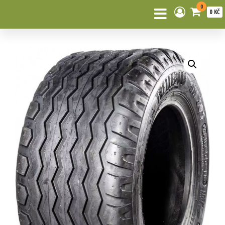
0
0 KČ