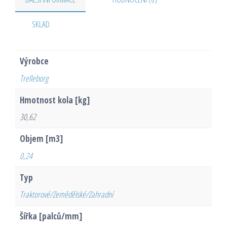
SKLAD
Výrobce
Trelleborg
Hmotnost kola [kg]
30,62
Objem [m3]
0,24
Typ
Traktorové/Zemědělské/Zahradní
Šířka [palců/mm]