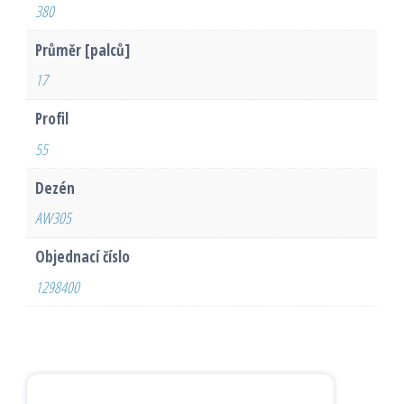
380
Průměr [palců]
17
Profil
55
Dezén
AW305
Objednací číslo
1298400