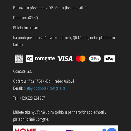
Bankovním převodem a QR kódem (bez poplatku)
Dobírkou (89 Kč)
Platebními kartami
Na prodejně je možné platit v hotovosti, QR kódem, nebo platebními
kartami.
Comgate, a.s.
Gočárova třída 1754 / 48b, Hradec Králové
E-mail:
platby-podpora@comgate.cz
Tel: +420 228 224 267
Můžete také využít nákup na splátky u partnerských společností v
platební bráně Comgate.