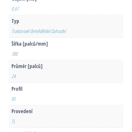
0,67
Typ
Traktorové/Zemědělské/Zahradní
Šířka [palců/mm]
380
Průměr [palců]
24
Profil
85
Provedení
TL