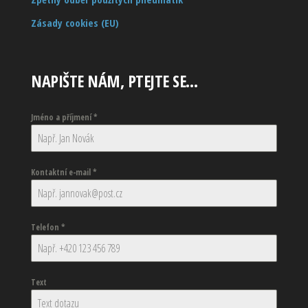
Zásady cookies (EU)
NAPIŠTE NÁM, PTEJTE SE…
Jméno a příjmení
*
Kontaktní e-mail
*
Telefon
*
Text