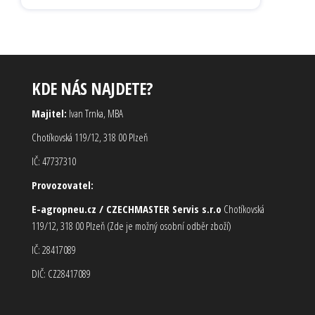
KDE NÁS NAJDETE?
Majitel:
Ivan Trnka, MBA
Chotíkovská 119/12, 318 00 Plzeň
IČ: 47737310
Provozovatel:
E-agropneu.cz / CZECHMASTER Servis s.r.o
Chotíkovská
119/12, 318 00 Plzeň (Zde je možný osobní odběr zboží)
IČ: 28417089
DIČ: CZ28417089