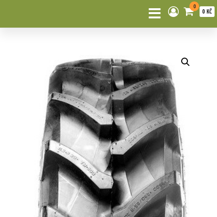
0
0 KČ