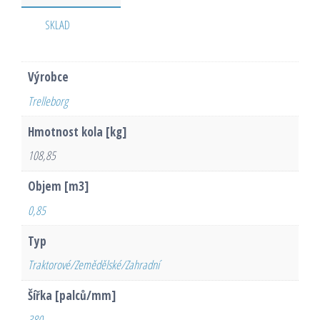
SKLAD
Výrobce
Trelleborg
Hmotnost kola [kg]
108,85
Objem [m3]
0,85
Typ
Traktorové/Zemědělské/Zahradní
Šířka [palců/mm]
380