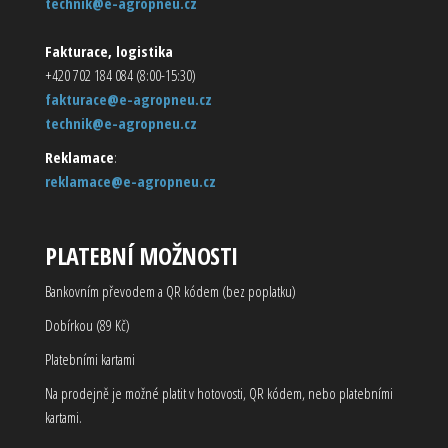
technik@e-agropneu.cz
Fakturace, logistika
+420 702 184 084 (8:00-15:30)
fakturace@e-agropneu.cz
technik@e-agropneu.cz
Reklamace
:
reklamace@e-agropneu.cz
PLATEBNÍ MOŽNOSTI
Bankovním převodem a QR kódem (bez poplatku)
Dobírkou (89 Kč)
Platebními kartami
Na prodejně je možné platit v hotovosti, QR kódem, nebo platebními
kartami.