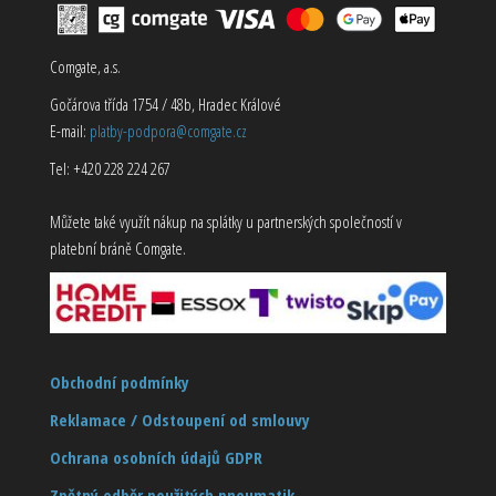
Comgate, a.s.
Gočárova třída 1754 / 48b, Hradec Králové
E-mail:
platby-podpora@comgate.cz
Tel: +420 228 224 267
Můžete také využít nákup na splátky u partnerských společností v
platební bráně Comgate.
Obchodní podmínky
Reklamace / Odstoupení od smlouvy
Ochrana osobních údajů GDPR
Zpětný odběr použitých pneumatik