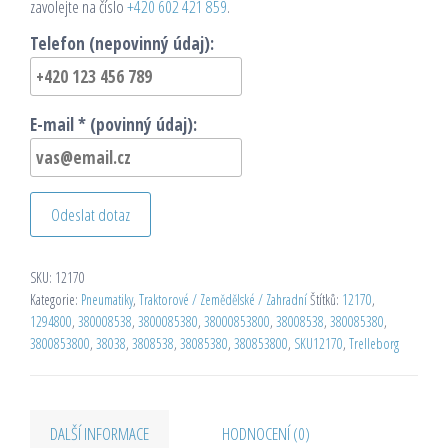
zavolejte na číslo
+420 602 421 859
.
Telefon (nepovinný údaj):
E-mail * (povinný údaj):
Odeslat dotaz
SKU:
12170
Kategorie:
Pneumatiky
,
Traktorové / Zemědělské / Zahradní
Štítků:
12170
,
1294800
,
380008538
,
3800085380
,
38000853800
,
38008538
,
380085380
,
3800853800
,
38038
,
3808538
,
38085380
,
380853800
,
SKU12170
,
Trelleborg
DALŠÍ INFORMACE
HODNOCENÍ (0)