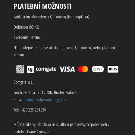
PLATEBNÍ MOŽNOSTI
Bankovním převodem a QR kódem (bez poplatku)
Dobírkou (89 Kč)
Platebními kartami
Na prodejně je možné platit v hotovosti, QR kódem, nebo platebními
kartami.
Comgate, a.s.
Gočárova třída 1754 / 48b, Hradec Králové
E-mail:
platby-podpora@comgate.cz
Tel: +420 228 224 267
Můžete také využít nákup na splátky u partnerských společností v
platební bráně Comgate.