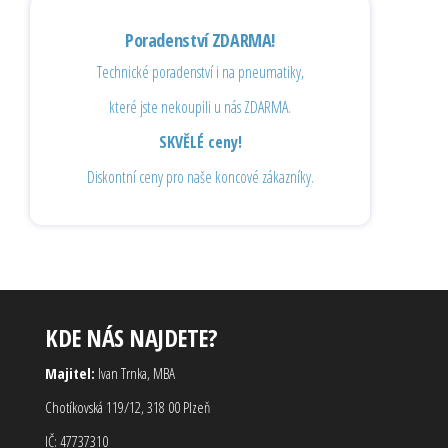
Poradenství ZDARMA!
Technické poradenství i na pneumatiky,
které jste nekoupili u nás ZDARMA.
SKVĚLÉ ceny!
Diskontní ceny pro naše koncové zákazníky.
KDE NÁS NAJDETE?
Majitel:
Ivan Trnka, MBA
Chotíkovská 119/12, 318 00 Plzeň
IČ: 47737310