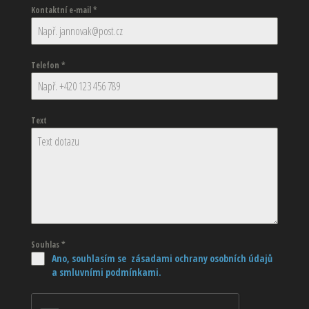
Kontaktní e-mail
*
Telefon
*
Text
Souhlas
*
Ano, souhlasím se zásadami ochrany osobních údajů
a smluvními podmínkami.