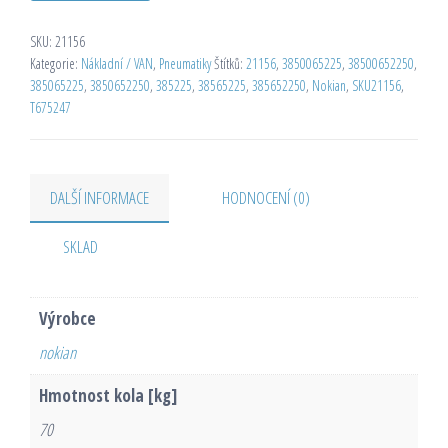
SKU:
21156
Kategorie:
Nákladní / VAN
,
Pneumatiky
Štítků:
21156
,
3850065225
,
38500652250
,
385065225
,
3850652250
,
385225
,
38565225
,
385652250
,
Nokian
,
SKU21156
,
T675247
DALŠÍ INFORMACE
HODNOCENÍ (0)
SKLAD
Výrobce
nokian
Hmotnost kola [kg]
70