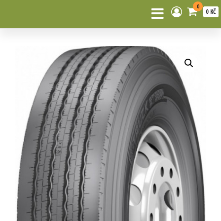
0
0 KČ