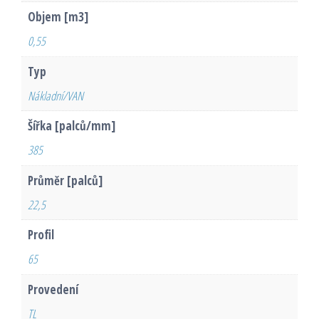
Objem [m3]
0,55
Typ
Nákladní/VAN
Šířka [palců/mm]
385
Průměr [palců]
22,5
Profil
65
Provedení
TL