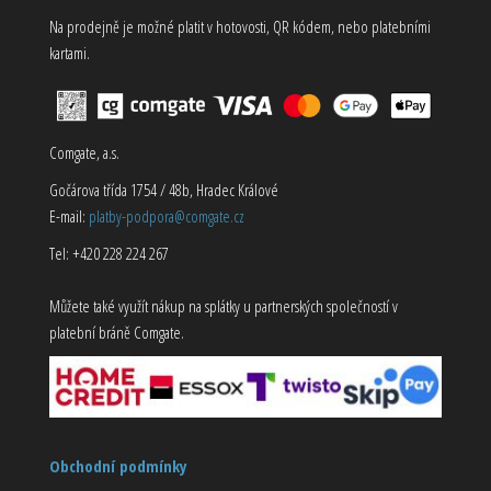
Na prodejně je možné platit v hotovosti, QR kódem, nebo platebními
kartami.
Comgate, a.s.
Gočárova třída 1754 / 48b, Hradec Králové
E-mail:
platby-podpora@comgate.cz
Tel: +420 228 224 267
Můžete také využít nákup na splátky u partnerských společností v
platební bráně Comgate.
Obchodní podmínky