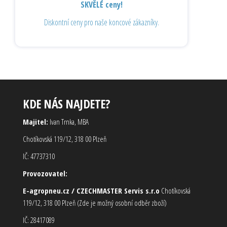
SKVĚLÉ ceny!
Diskontní ceny pro naše koncové zákazníky.
KDE NÁS NAJDETE?
Majitel:
Ivan Trnka, MBA
Chotíkovská 119/12, 318 00 Plzeň
IČ: 47737310
Provozovatel:
E-agropneu.cz / CZECHMASTER Servis s.r.o
Chotíkovská
119/12, 318 00 Plzeň (Zde je možný osobní odběr zboží)
IČ: 28417089