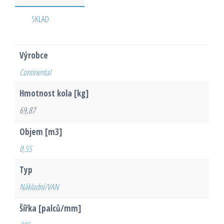
SKLAD
Výrobce
Continental
Hmotnost kola [kg]
69,87
Objem [m3]
0,55
Typ
Nákladní/VAN
Šířka [palců/mm]