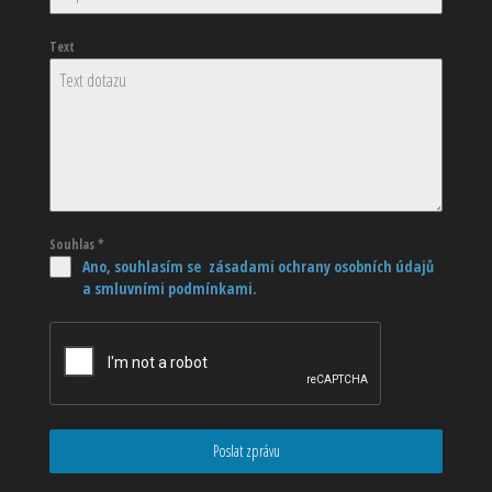
Text
Souhlas
*
Ano, souhlasím se zásadami ochrany osobních údajů
a smluvními podmínkami.
Poslat zprávu