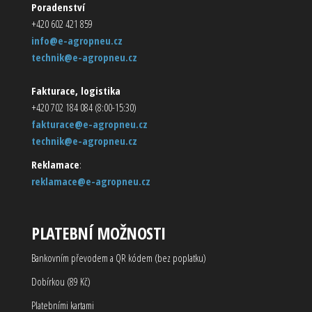
Poradenství
+420 602 421 859
info@e-agropneu.cz
technik@e-agropneu.cz
Fakturace, logistika
+420 702 184 084 (8:00-15:30)
fakturace@e-agropneu.cz
technik@e-agropneu.cz
Reklamace
:
reklamace@e-agropneu.cz
PLATEBNÍ MOŽNOSTI
Bankovním převodem a QR kódem (bez poplatku)
Dobírkou (89 Kč)
Platebními kartami