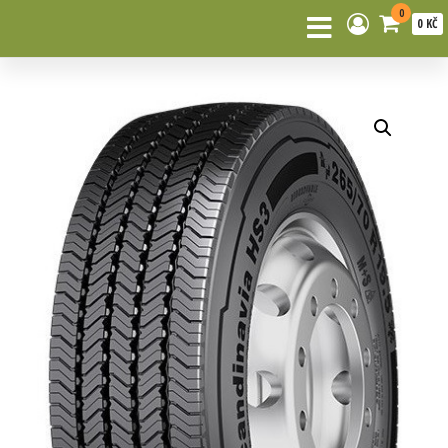
0
0 KČ