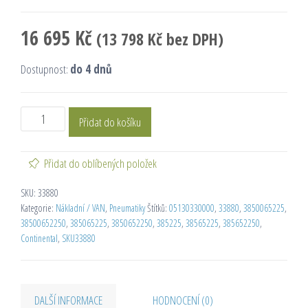
16 695
Kč
(
13 798
Kč
bez DPH)
Dostupnost:
do 4 dnů
Přidat do košíku
Přidat do oblíbených položek
SKU:
33880
Kategorie:
Nákladní / VAN
,
Pneumatiky
Štítků:
05130330000
,
33880
,
3850065225
,
38500652250
,
385065225
,
3850652250
,
385225
,
38565225
,
385652250
,
Continental
,
SKU33880
DALŠÍ INFORMACE
HODNOCENÍ (0)