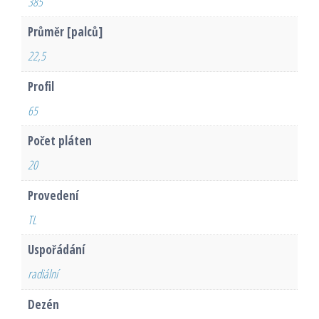
385
Průměr [palců]
22,5
Profil
65
Počet pláten
20
Provedení
TL
Uspořádání
radiální
Dezén