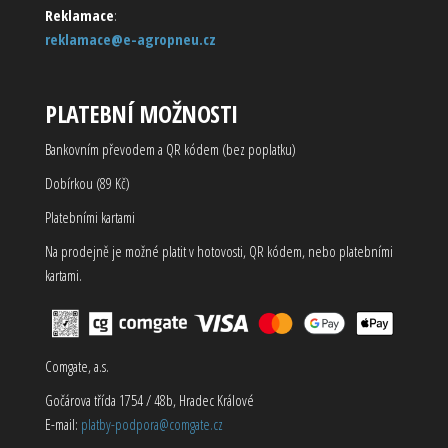
Reklamace
:
reklamace@e-agropneu.cz
PLATEBNÍ MOŽNOSTI
Bankovním převodem a QR kódem (bez poplatku)
Dobírkou (89 Kč)
Platebními kartami
Na prodejně je možné platit v hotovosti, QR kódem, nebo platebními
kartami.
Comgate, a.s.
Gočárova třída 1754 / 48b, Hradec Králové
E-mail:
platby-podpora@comgate.cz