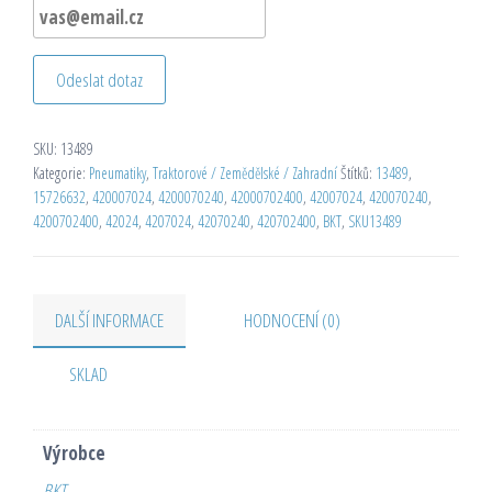
Odeslat dotaz
SKU:
13489
Kategorie:
Pneumatiky
,
Traktorové / Zemědělské / Zahradní
Štítků:
13489
,
15726632
,
420007024
,
4200070240
,
42000702400
,
42007024
,
420070240
,
4200702400
,
42024
,
4207024
,
42070240
,
420702400
,
BKT
,
SKU13489
DALŠÍ INFORMACE
HODNOCENÍ (0)
SKLAD
Výrobce
BKT