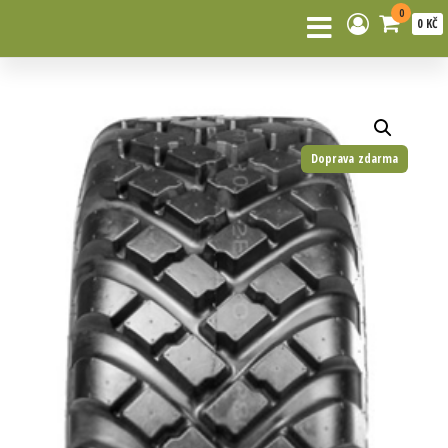
0
0 KČ
Doprava zdarma