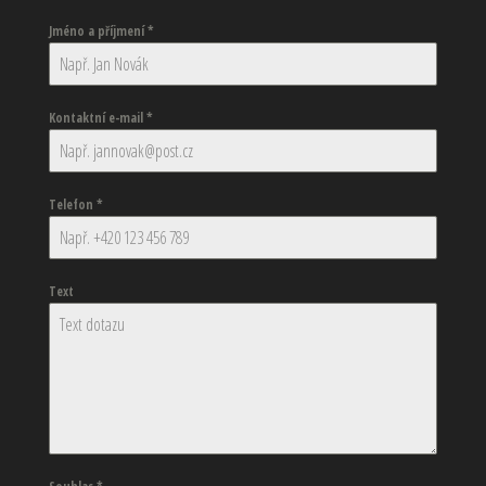
Jméno a příjmení
*
Kontaktní e-mail
*
Telefon
*
Text