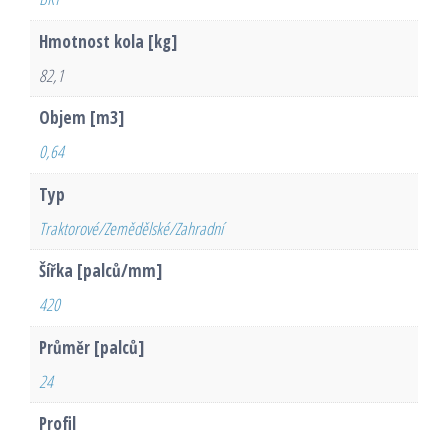
Hmotnost kola [kg]
82,1
Objem [m3]
0,64
Typ
Traktorové/Zemědělské/Zahradní
Šířka [palců/mm]
420
Průměr [palců]
24
Profil