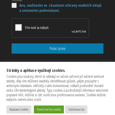
Souhlas
*
Ano, souhlasím se zásadami ochrany osobních údajů
a smluvními podmínkami.
Poslat zprávu
Stránky a aplikace využívají cookies.
Cookies jsou soubory, které se ukládají ve vašem zařízení při načtení webové
stránky, díky nim můžeme snadněji identifikovat způsob, jakým pracujete s
webovými stránkami, vstřícněji s vámi komunikovat, odhalit podvodné chování
nebo cílit marketingové aktivity. Typy cookies a podrobnější informace naleznete
popsané níže, můžete si zde zvolit svou preferovanou variantu. Souhlas můžete
kdykoliv změnit nebo zrušit.
Copyrights © 2026 CZECHMASTER Servis s.r.o (Všechna práva
Nastavení Cookies
Povolit všechny cookies
Odmítnout vše
vyhrazena)