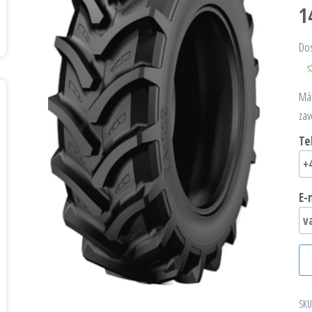
1
Do
Mát
zav
Te
E-
SKU