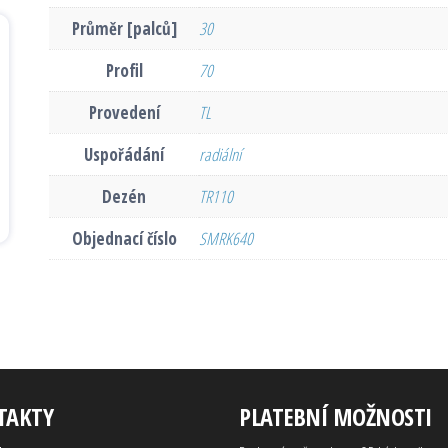
Průměr [palců]
30
Profil
70
Provedení
TL
Uspořádání
radiální
Dezén
TR110
Objednací číslo
SMRK640
TAKTY
PLATEBNÍ MOŽNOSTI