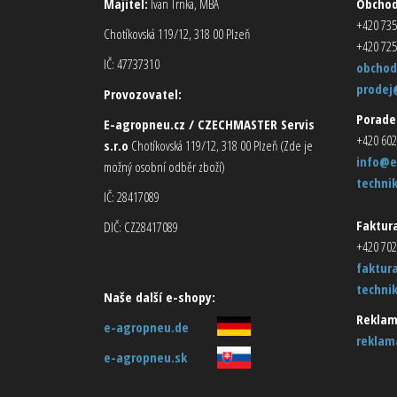
Majitel:
Ivan Trnka, MBA
Obcho
+420 735
Chotíkovská 119/12, 318 00 Plzeň
+420 725
IČ: 47737310
obchod
prodej
Provozovatel:
Porade
E-agropneu.cz / CZECHMASTER Servis
+420 602
s.r.o
Chotíkovská 119/12, 318 00 Plzeň (Zde je
info@e
možný osobní odběr zboží)
techni
IČ: 28417089
Faktura
DIČ: CZ28417089
+420 702
faktur
techni
Naše další e-shopy:
Reklam
e-agropneu.de
reklam
e-agropneu.sk