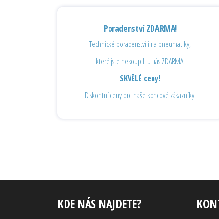
Poradenství ZDARMA!
Technické poradenství i na pneumatiky,
které jste nekoupili u nás ZDARMA.
SKVĚLÉ ceny!
Diskontní ceny pro naše koncové zákazníky.
KDE NÁS NAJDETE?
KON