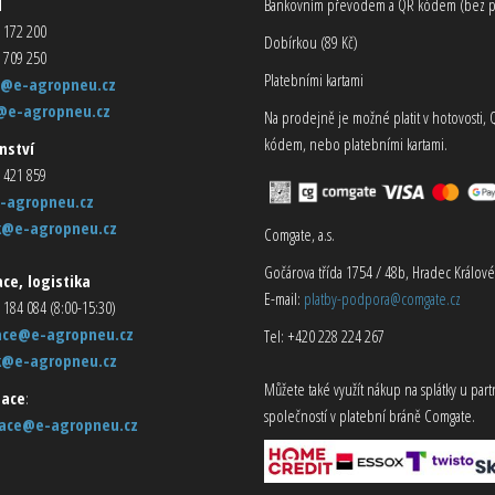
d
Bankovním převodem a QR kódem (bez p
 172 200
Dobírkou (89 Kč)
 709 250
Platebními kartami
@e-agropneu.cz
@e-agropneu.cz
Na prodejně je možné platit v hotovosti, 
kódem, nebo platebními kartami.
nství
 421 859
-agropneu.cz
k@e-agropneu.cz
Comgate, a.s.
Gočárova třída 1754 / 48b, Hradec Králové
ce, logistika
E-mail:
platby-podpora@comgate.cz
 184 084 (8:00-15:30)
ace@e-agropneu.cz
Tel: +420 228 224 267
k@e-agropneu.cz
Můžete také využít nákup na splátky u par
ace
:
společností v platební bráně Comgate.
ace@e-agropneu.cz