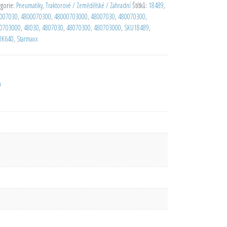
egorie:
Pneumatiky
,
Traktorové / Zemědělské / Zahradní
Štítků:
18489
,
007030
,
4800070300
,
48000703000
,
48007030
,
480070300
,
0703000
,
48030
,
4807030
,
48070300
,
480703000
,
SKU18489
,
RK640
,
Starmaxx
D