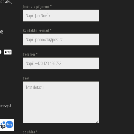
oplatku)
Jméno a příjmení
*
Kontaktní e-mail
*
QR
Telefon
*
Text
tnerských
Souhlas
*