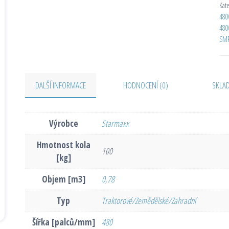
Kat
480
480
SM
DALŠÍ INFORMACE
HODNOCENÍ (0)
SKLA
Výrobce
Starmaxx
Hmotnost kola
100
[kg]
Objem [m3]
0,78
Typ
Traktorové/Zemědělské/Zahradní
Šířka [palců/mm]
480