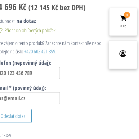
4 696
Kč
(
12 145
Kč
bez DPH)
0
stupnost:
na dotaz
0 Kč
Přidat do oblíbených položek
e zájem o tento produkt? Zanechte nám kontakt níže nebo
olejte na číslo
+420 602 421 859
.
lefon (nepovinný údaj):
mail * (povinný údaj):
Odeslat dotaz
:
18489