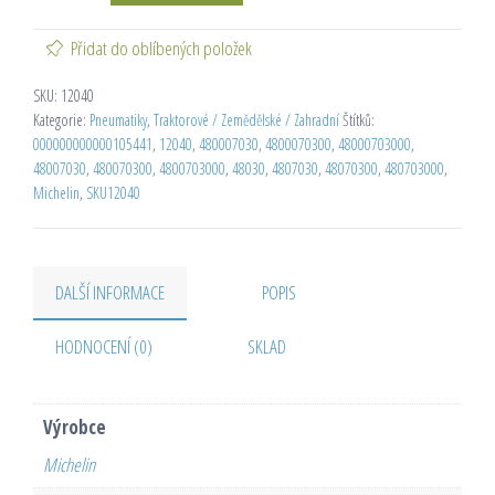
Přidat do oblíbených položek
SKU:
12040
Kategorie:
Pneumatiky
,
Traktorové / Zemědělské / Zahradní
Štítků:
000000000000105441
,
12040
,
480007030
,
4800070300
,
48000703000
,
48007030
,
480070300
,
4800703000
,
48030
,
4807030
,
48070300
,
480703000
,
Michelin
,
SKU12040
DALŠÍ INFORMACE
POPIS
HODNOCENÍ (0)
SKLAD
Výrobce
Michelin