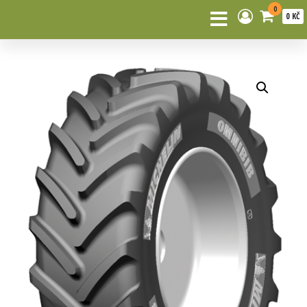
0
0 KČ