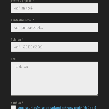
Jméno a příjmení
*
Kontaktní e-mail
*
Telefon
*
Text
Souhlas
*
Ano, souhlasím se zásadami ochrany osobních údajů