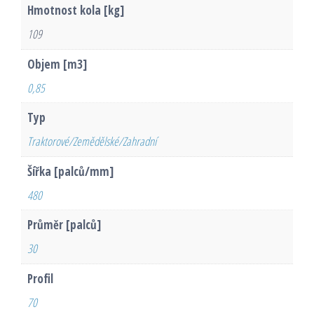
Hmotnost kola [kg]
109
Objem [m3]
0,85
Typ
Traktorové/Zemědělské/Zahradní
Šířka [palců/mm]
480
Průměr [palců]
30
Profil
70