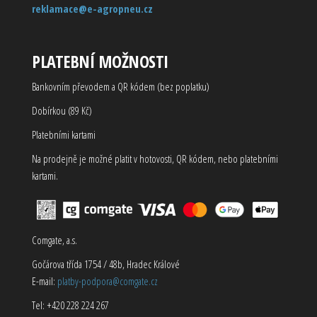
reklamace@e-agropneu.cz
PLATEBNÍ MOŽNOSTI
Bankovním převodem a QR kódem (bez poplatku)
Dobírkou (89 Kč)
Platebními kartami
Na prodejně je možné platit v hotovosti, QR kódem, nebo platebními
kartami.
Comgate, a.s.
Gočárova třída 1754 / 48b, Hradec Králové
E-mail:
platby-podpora@comgate.cz
Tel: +420 228 224 267