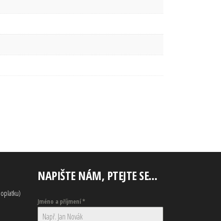
NAPIŠTE NÁM, PTEJTE SE…
oplatku)
Jméno a příjmení
*