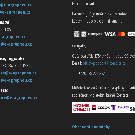
Platebními kartami
@e-agropneu.cz
@e-agropneu.cz
Na prodejně je možné platit v hotovosti, 
kódem, nebo platebními kartami.
nství
 421 859
-agropneu.cz
k@e-agropneu.cz
Comgate, a.s.
Gočárova třída 1754 / 48b, Hradec Králové
ce, logistika
E-mail:
platby-podpora@comgate.cz
 184 084 (8:00-15:30)
ace@e-agropneu.cz
Tel: +420 228 224 267
k@e-agropneu.cz
Můžete také využít nákup na splátky u par
ace
:
společností v platební bráně Comgate.
ace@e-agropneu.cz
Obchodní podmínky