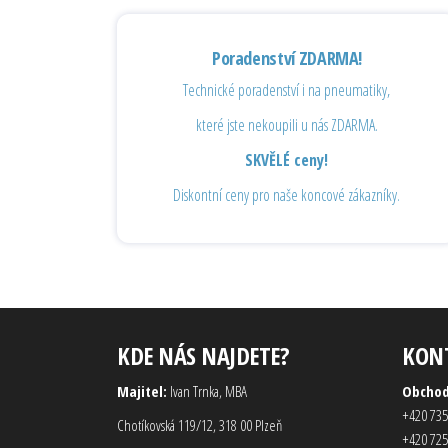
Poradenství ZDARMA!
Technické poradenství i na pneumatiky,
které jste nekoupili u nás ZDARMA.
SKVĚLÉ ceny!
Diskontní ceny pro naše koncové zákazníky.
KDE NÁS NAJDETE?
KON
Majitel:
Ivan Trnka, MBA
Obcho
+420 735
Chotíkovská 119/12, 318 00 Plzeň
+420 725