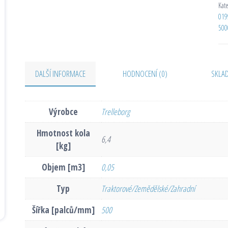
Kat
019
500
DALŠÍ INFORMACE
HODNOCENÍ (0)
SKLA
Výrobce
Trelleborg
Hmotnost kola
6,4
[kg]
Objem [m3]
0,05
Typ
Traktorové/Zemědělské/Zahradní
Šířka [palců/mm]
500