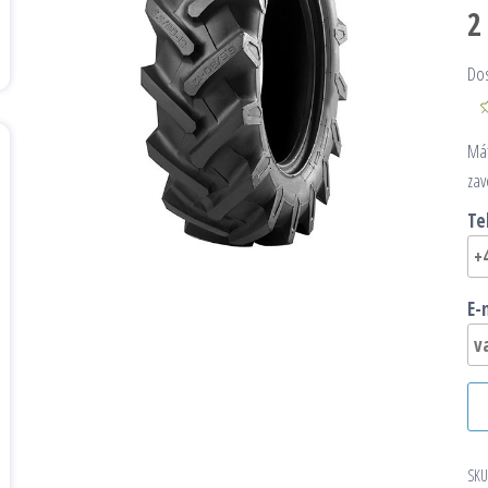
2
Do
Mát
zav
Te
E-
SKU