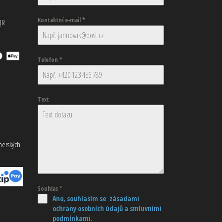
Kontaktní e-mail
*
QR
Telefon
*
Text
tnerských
Souhlas
*
Ano, souhlasím se zásadami
ochrany osobních údajů
a smluvními
podmínkami.