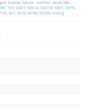
egorie:
Pneumatiky
,
Traktorové / Zemědělské / Zahradní
Štítků:
9800
,
15930
,
5000015
,
50000150
,
500001500
,
500015
,
5000150
,
01500
,
50015
,
500150
,
5001500
,
SKU15930
,
Trelleborg
D