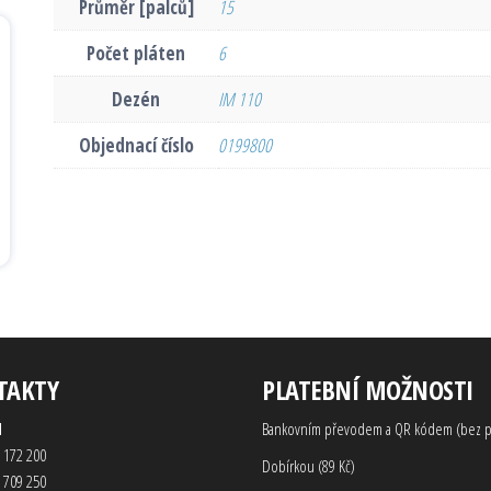
Průměr [palců]
15
Počet pláten
6
Dezén
IM 110
Objednací číslo
0199800
TAKTY
PLATEBNÍ MOŽNOSTI
d
Bankovním převodem a QR kódem (bez p
 172 200
Dobírkou (89 Kč)
 709 250