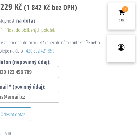
 229
Kč
(
1 842
Kč
bez DPH)
0
stupnost:
na dotaz
0 Kč
Přidat do oblíbených položek
e zájem o tento produkt? Zanechte nám kontakt níže nebo
olejte na číslo
+420 602 421 859
.
lefon (nepovinný údaj):
mail * (povinný údaj):
Odeslat dotaz
:
15930