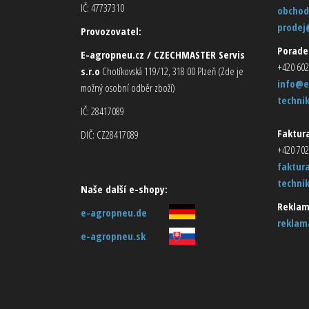
IČ: 47737310
obchod
prodej
Provozovatel:
Porade
E-agropneu.cz / CZECHMASTER Servis
+420 602
s.r.o
Chotíkovská 119/12, 318 00 Plzeň (Zde je
info@e
možný osobní odběr zboží)
techni
IČ: 28417089
Faktura
DIČ: CZ28417089
+420 702
faktur
techni
Naše další e-shopy:
Reklam
e-agropneu.de
reklam
e-agropneu.sk