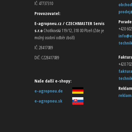
IČ: 47737310
obchod
prodej
Provozovatel:
Porade
E-agropneu.cz / CZECHMASTER Servis
+420 602
s.r.o
Chotíkovská 119/12, 318 00 Plzeň (Zde je
info@e
možný osobní odběr zboží)
techni
IČ: 28417089
Faktura
DIČ: CZ28417089
+420 702
faktur
techni
Naše další e-shopy:
Reklam
e-agropneu.de
reklam
e-agropneu.sk