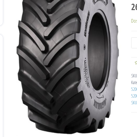
2
Do
SKU
Kat
520
520
SKU