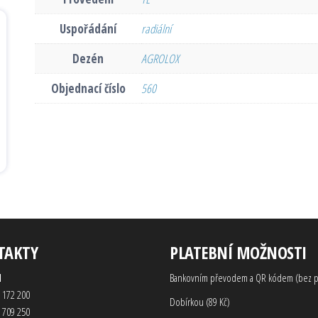
Uspořádání
radiální
Dezén
AGROLOX
Objednací číslo
560
TAKTY
PLATEBNÍ MOŽNOSTI
d
Bankovním převodem a QR kódem (bez p
 172 200
Dobírkou (89 Kč)
 709 250