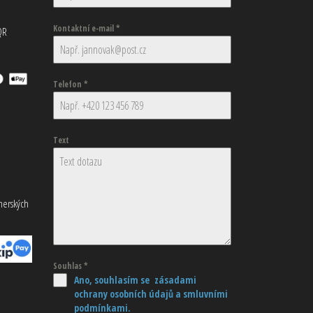
Kontaktní e-mail
*
QR
Telefon
*
Text
tnerských
Souhlas
*
Ano, souhlasím se zásadami
ochrany osobních údajů
a smluvními
podmínkami.