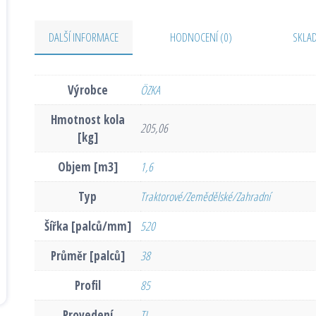
DALŠÍ INFORMACE
HODNOCENÍ (0)
SKLA
Výrobce
ÖZKA
Hmotnost kola
205,06
[kg]
Objem [m3]
1,6
Typ
Traktorové/Zemědělské/Zahradní
Šířka [palců/mm]
520
Průměr [palců]
38
Profil
85
Provedení
TL