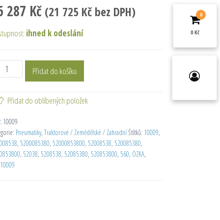
6 287
Kč
(
21 725
Kč
bez DPH)
0
stupnost:
ihned k odeslání
0 Kč
Přidat do košíku
Přidat do oblíbených položek
:
10009
egorie:
Pneumatiky
,
Traktorové / Zemědělské / Zahradní
Štítků:
10009
,
008538
,
5200085380
,
52000853800
,
52008538
,
520085380
,
0853800
,
52038
,
5208538
,
52085380
,
520853800
,
560
,
ÖZKA
,
10009