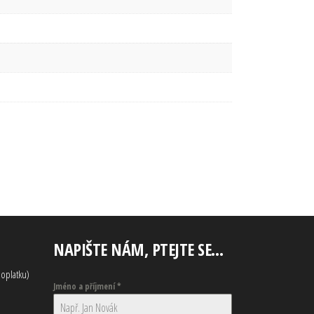
NAPIŠTE NÁM, PTEJTE SE…
oplatku)
Jméno a příjmení
*