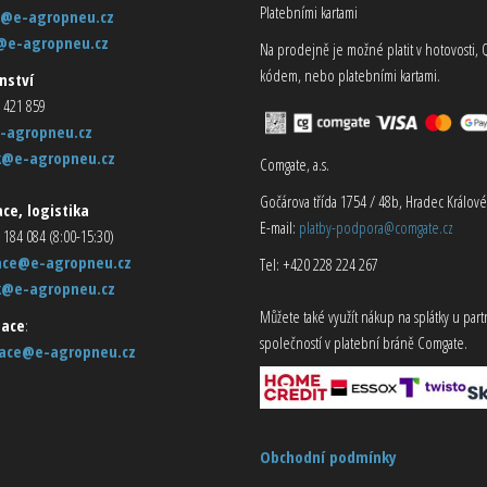
Platebními kartami
@e-agropneu.cz
@e-agropneu.cz
Na prodejně je možné platit v hotovosti, 
kódem, nebo platebními kartami.
nství
 421 859
-agropneu.cz
k@e-agropneu.cz
Comgate, a.s.
Gočárova třída 1754 / 48b, Hradec Králové
ce, logistika
E-mail:
platby-podpora@comgate.cz
 184 084 (8:00-15:30)
ace@e-agropneu.cz
Tel: +420 228 224 267
k@e-agropneu.cz
Můžete také využít nákup na splátky u par
ace
:
společností v platební bráně Comgate.
ace@e-agropneu.cz
Obchodní podmínky