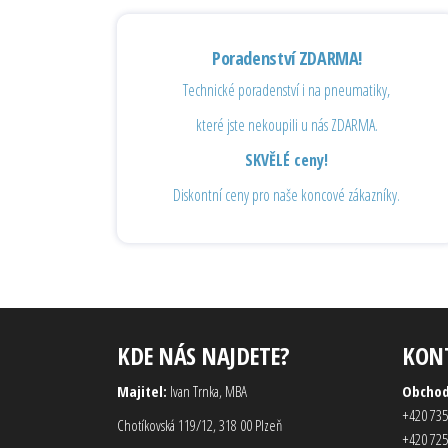
Poradenství ZDARMA!
Technické poradenství i na pneumatiky,
které jste nekoupili u nás ZDARMA.
SKVĚLÉ ceny!
Diskontní ceny pro naše koncové zákazníky.
KDE NÁS NAJDETE?
KON
Majitel:
Ivan Trnka, MBA
Obcho
+420 735
Chotíkovská 119/12, 318 00 Plzeň
+420 725