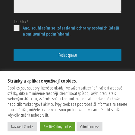
Souhlas
*
Ano, souhlasím se zásadami ochrany osobních údajů
a smluvními podmínkami.
Poslat zprávu
Stránky a aplikace využívají cookies.
Cookies jsou soubory, které se ukládají ve vašem zařízení při načtení webové
stránky, díky nim můžeme snadněji identifikovat způsob, jakým pracujete s
webovými stránkami, vstřícněji s vámi komunikovat, odhalit podvodné chování
nebo cílit marketingové aktivity. Typy cookies a podrobnější informace naleznete
popsané níže, můžete si zde zvolit svou preferovanou variantu. Souhlas můžete
kdykoliv změnit nebo zrušit.
Copyrights © 2026 CZECHMASTER Servis s.r.o (Všechna práva
vyhrazena)
Nastavení Cookies
Povolit všechny cookies
Odmítnout vše