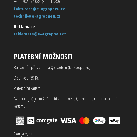
+420 702 184 084 (8:00-15:30)
fakturace@e-agropneu.cz
technik@e-agropneu.cz
Reklamace
:
reklamace@e-agropneu.cz
PLATEBNÍ MOŽNOSTI
Bankovním převodem a QR kódem (bez poplatku)
Dobírkou (89 Kč)
Platebními kartami
Na prodejně je možné platit v hotovosti, QR kódem, nebo platebními
kartami.
Comgate, a.s.