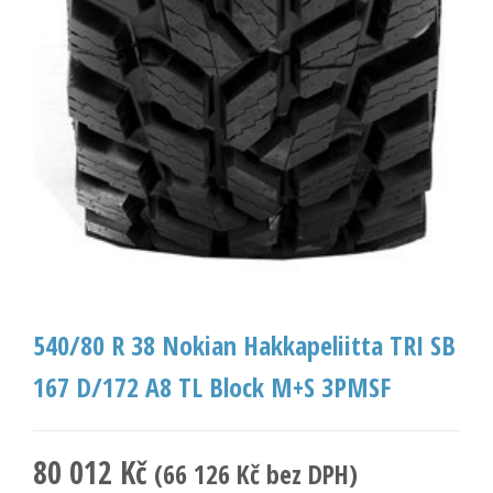
540/80 R 38 Nokian Hakkapeliitta TRI SB
167 D/172 A8 TL Block M+S 3PMSF
80 012
Kč
(
66 126
Kč
bez DPH)