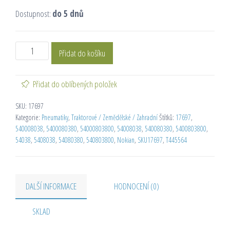
Dostupnost:
do 5 dnů
Přidat do košíku
Přidat do oblíbených položek
SKU:
17697
Kategorie:
Pneumatiky
,
Traktorové / Zemědělské / Zahradní
Štítků:
17697
,
540008038
,
5400080380
,
54000803800
,
54008038
,
540080380
,
5400803800
,
54038
,
5408038
,
54080380
,
540803800
,
Nokian
,
SKU17697
,
T445564
DALŠÍ INFORMACE
HODNOCENÍ (0)
SKLAD