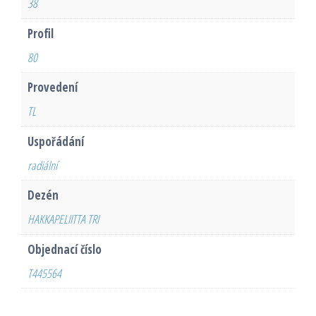
38
Profil
80
Provedení
TL
Uspořádání
radiální
Dezén
HAKKAPELIITTA TRI
Objednací číslo
T445564