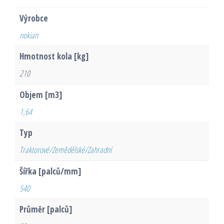
Výrobce
nokian
Hmotnost kola [kg]
210
Objem [m3]
1,64
Typ
Traktorové/Zemědělské/Zahradní
Šířka [palců/mm]
540
Průměr [palců]