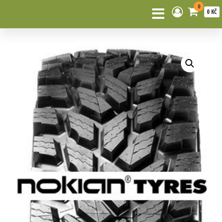
0
0 KČ