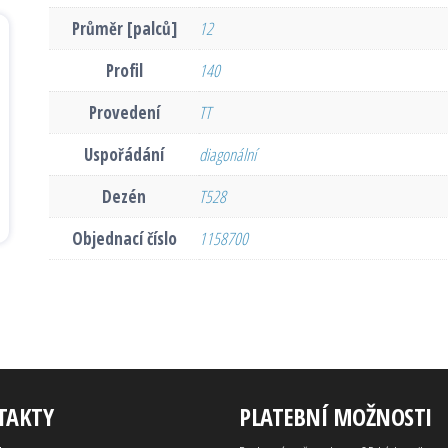
Průměr [palců]
12
Profil
140
Provedení
TT
Uspořádání
diagonální
Dezén
T528
Objednací číslo
1158700
TAKTY
PLATEBNÍ MOŽNOSTI