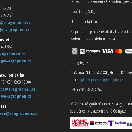
d
Bankovním převodem a QR kódem (bez p
 172 200
Dobírkou (89 Kč)
 709 250
Platebními kartami
@e-agropneu.cz
@e-agropneu.cz
Na prodejně je možné platit v hotovosti, 
kódem, nebo platebními kartami.
nství
 421 859
-agropneu.cz
k@e-agropneu.cz
Comgate, a.s.
Gočárova třída 1754 / 48b, Hradec Králové
ce, logistika
E-mail:
platby-podpora@comgate.cz
 184 084 (8:00-15:30)
ace@e-agropneu.cz
Tel: +420 228 224 267
k@e-agropneu.cz
Můžete také využít nákup na splátky u par
ace
:
společností v platební bráně Comgate.
ace@e-agropneu.cz