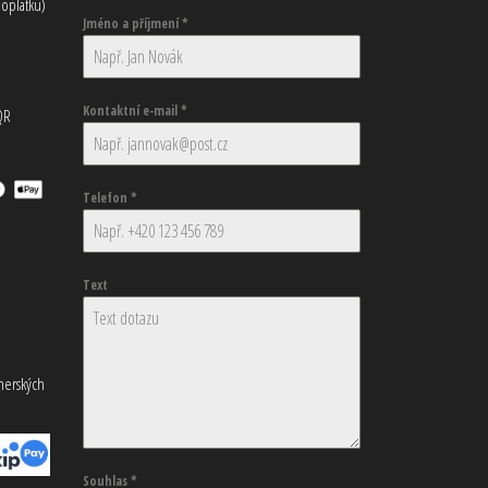
oplatku)
Jméno a příjmení
*
Kontaktní e-mail
*
QR
Telefon
*
Text
tnerských
Souhlas
*