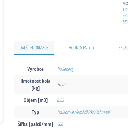
Kat
115
560
560
DALŠÍ INFORMACE
HODNOCENÍ (0)
SKLA
Výrobce
Trelleborg
Hmotnost kola
10,02
[kg]
Objem [m3]
0,08
Typ
Traktorové/Zemědělské/Zahradní
Šířka [palců/mm]
560