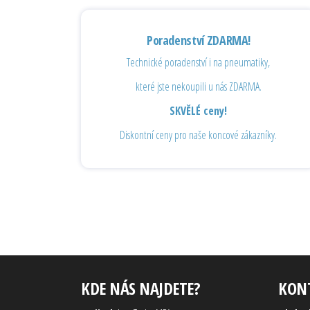
Poradenství ZDARMA!
Technické poradenství i na pneumatiky,
které jste nekoupili u nás ZDARMA.
SKVĚLÉ ceny!
Diskontní ceny pro naše koncové zákazníky.
KDE NÁS NAJDETE?
KON