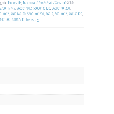
egorie:
Pneumatiky
,
Traktorové / Zemědělské / Zahradní
Štítků:
8700
,
17745
,
5600014012
,
56000140120
,
560001401200
,
014012
,
5600140120
,
56001401200
,
56012
,
56014012
,
560140120
,
1401200
,
SKU17745
,
Trelleborg
D