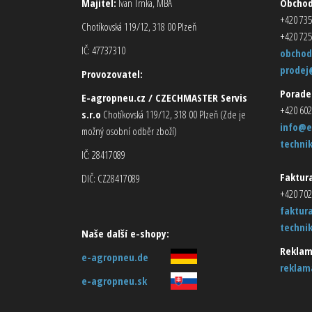
Majitel:
Ivan Trnka, MBA
Obcho
+420 735
Chotíkovská 119/12, 318 00 Plzeň
+420 725
IČ: 47737310
obchod
prodej
Provozovatel:
Porade
E-agropneu.cz / CZECHMASTER Servis
+420 602
s.r.o
Chotíkovská 119/12, 318 00 Plzeň (Zde je
info@e
možný osobní odběr zboží)
techni
IČ: 28417089
Faktura
DIČ: CZ28417089
+420 702
faktur
techni
Naše další e-shopy:
Reklam
e-agropneu.de
reklam
e-agropneu.sk