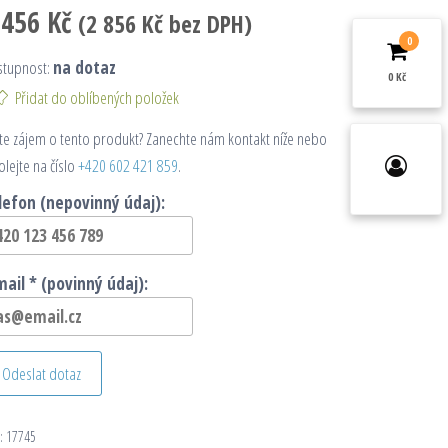
 456
Kč
(
2 856
Kč
bez DPH)
0
stupnost:
na dotaz
0 Kč
Přidat do oblíbených položek
e zájem o tento produkt? Zanechte nám kontakt níže nebo
olejte na číslo
+420 602 421 859
.
lefon (nepovinný údaj):
mail * (povinný údaj):
Odeslat dotaz
:
17745