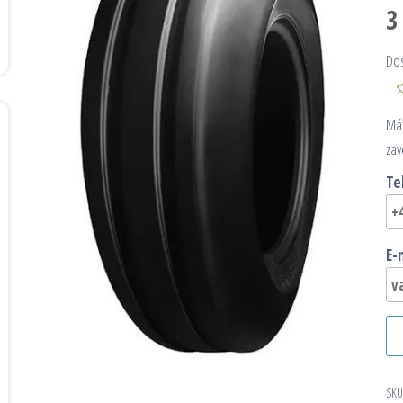
3
Do
Mát
zav
Te
E-
SKU