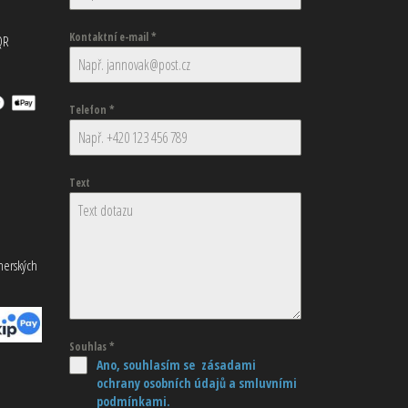
Kontaktní e-mail
*
QR
Telefon
*
Text
tnerských
Souhlas
*
Ano, souhlasím se zásadami
ochrany osobních údajů
a smluvními
podmínkami.