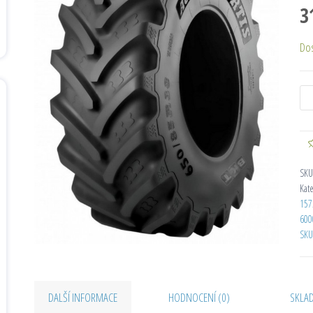
3
Do
SKU
Kat
157
600
SKU
DALŠÍ INFORMACE
HODNOCENÍ (0)
SKLA