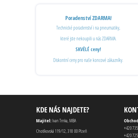
Poradenství ZDARMA!
Technické poradenství i na pneumatiky,
které jste nekoupili u nás ZDARMA.
SKVĚLÉ ceny!
Diskontní ceny pro naše koncové zákazníky.
KDE NÁS NAJDETE?
KON
Majitel:
Ivan Trnka, MBA
Obcho
+420 735
Chotíkovská 119/12, 318 00 Plzeň
+420 725