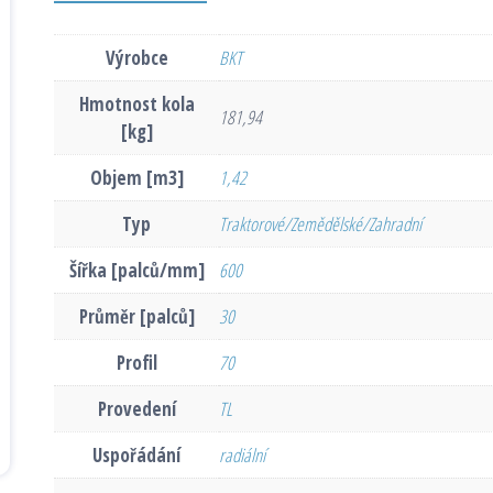
Výrobce
BKT
Hmotnost kola
181,94
[kg]
Objem [m3]
1,42
Typ
Traktorové/Zemědělské/Zahradní
Šířka [palců/mm]
600
Průměr [palců]
30
Profil
70
Provedení
TL
Uspořádání
radiální