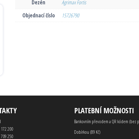
Dezén
Agrimax Fortis
Objednací číslo
15726790
TAKTY
PLATEBNÍ MOŽNOSTI
d
Bankovním převodem a QR kódem (bez p
 172 200
Dobírkou (89 Kč)
 709 250