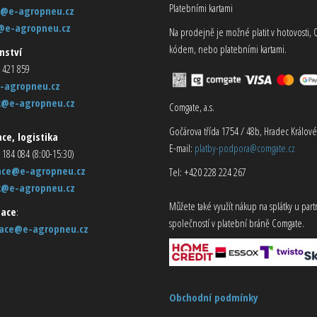
Platebními kartami
@e-agropneu.cz
@e-agropneu.cz
Na prodejně je možné platit v hotovosti, 
kódem, nebo platebními kartami.
nství
 421 859
-agropneu.cz
k@e-agropneu.cz
Comgate, a.s.
Gočárova třída 1754 / 48b, Hradec Králové
ce, logistika
E-mail:
platby-podpora@comgate.cz
 184 084 (8:00-15:30)
ace@e-agropneu.cz
Tel: +420 228 224 267
k@e-agropneu.cz
Můžete také využít nákup na splátky u par
ace
:
společností v platební bráně Comgate.
ace@e-agropneu.cz
Obchodní podmínky