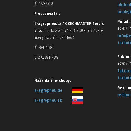
IČ: 47737310
obchod
prodej
Provozovatel:
Porade
E-agropneu.cz / CZECHMASTER Servis
+420 602
s.r.o
Chotíkovská 119/12, 318 00 Plzeň (Zde je
info@e
možný osobní odběr zboží)
techni
IČ: 28417089
Faktura
DIČ: CZ28417089
+420 702
faktur
techni
Naše další e-shopy:
Reklam
e-agropneu.de
reklam
e-agropneu.sk