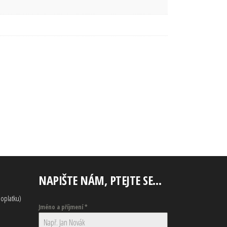
NAPIŠTE NÁM, PTEJTE SE…
oplatku)
Jméno a příjmení
*