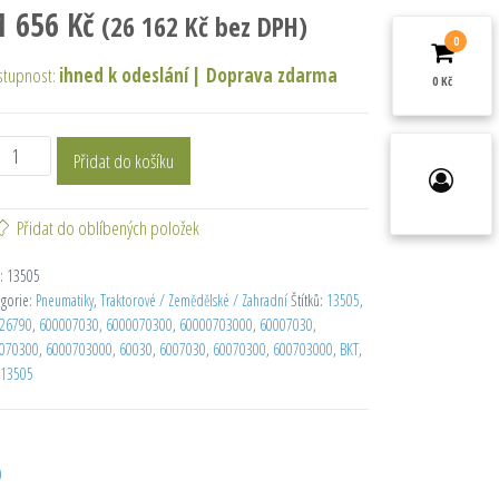
1 656
Kč
(
26 162
Kč
bez DPH)
0
stupnost:
ihned k odeslání
|
Doprava zdarma
0 Kč
Přidat do košíku
Přidat do oblíbených položek
:
13505
egorie:
Pneumatiky
,
Traktorové / Zemědělské / Zahradní
Štítků:
13505
,
26790
,
600007030
,
6000070300
,
60000703000
,
60007030
,
070300
,
6000703000
,
60030
,
6007030
,
60070300
,
600703000
,
BKT
,
13505
D