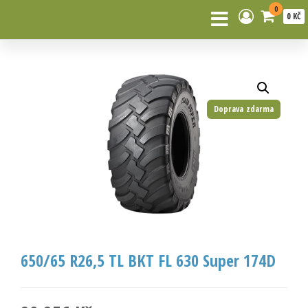
0
0 KČ
Doprava zdarma
650/65 R26,5 TL BKT FL 630 Super 174D