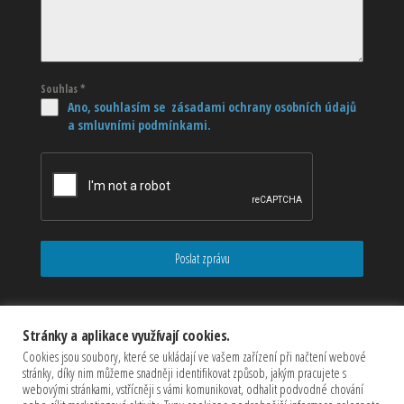
Souhlas
*
Ano, souhlasím se zásadami ochrany osobních údajů
a smluvními podmínkami.
Poslat zprávu
Stránky a aplikace využívají cookies.
Cookies jsou soubory, které se ukládají ve vašem zařízení při načtení webové
stránky, díky nim můžeme snadněji identifikovat způsob, jakým pracujete s
webovými stránkami, vstřícněji s vámi komunikovat, odhalit podvodné chování