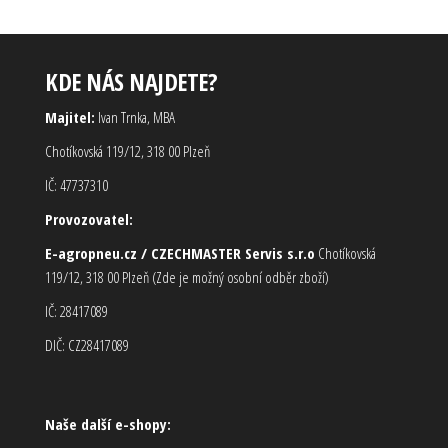
KDE NÁS NAJDETE?
Majitel:
Ivan Trnka, MBA
Chotíkovská 119/12, 318 00 Plzeň
IČ: 47737310
Provozovatel:
E-agropneu.cz / CZECHMASTER Servis s.r.o
Chotíkovská
119/12, 318 00 Plzeň (Zde je možný osobní odběr zboží)
IČ: 28417089
DIČ: CZ28417089
Naše další e-shopy: