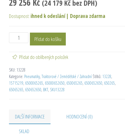
29 256
Kč
(
24 179
Kč
bez DPH)
Dostupnost:
ihned k odeslání
|
Doprava zdarma
Přidat do košíku
Přidat do oblíbených položek
SKU:
13228
Kategorie:
Pneumatiky
,
Traktorové / Zemědělské / Zahradní
Štítků:
13228
,
15715219
,
6500065265
,
65000652650
,
650065265
,
6500652650
,
650265
,
65065265
,
650652650
,
BKT
,
SKU13228
DALŠÍ INFORMACE
HODNOCENÍ (0)
SKLAD