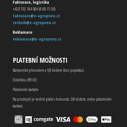
Fakturace, logistika
+420 702 184 084 (8:00-15:30)
fakturace@e-agropneu.cz
technik@e-agropneu.cz
Reklamace
:
reklamace@e-agropneu.cz
PLATEBNÍ MOŽNOSTI
Bankovním převodem a QR kódem (bez poplatku)
Dobírkou (89 Kč)
Platebními kartami
Na prodejně je možné platit v hotovosti, QR kódem, nebo platebními
kartami.