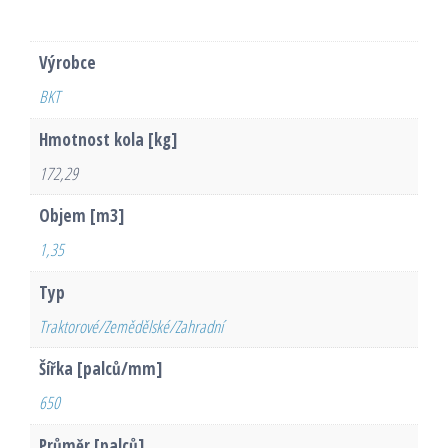
Výrobce
BKT
Hmotnost kola [kg]
172,29
Objem [m3]
1,35
Typ
Traktorové/Zemědělské/Zahradní
Šířka [palců/mm]
650
Průměr [palců]