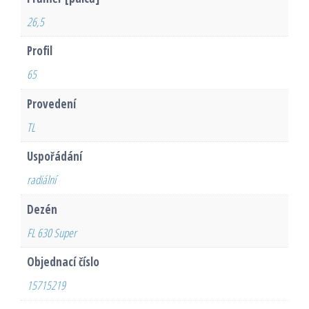
26,5
Profil
65
Provedení
TL
Uspořádání
radiální
Dezén
FL 630 Super
Objednací číslo
15715219