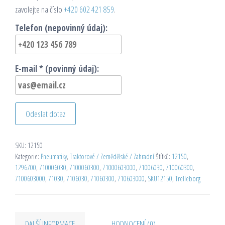
zavolejte na číslo
+420 602 421 859
.
Telefon (nepovinný údaj):
E-mail * (povinný údaj):
Odeslat dotaz
SKU:
12150
Kategorie:
Pneumatiky
,
Traktorové / Zemědělské / Zahradní
Štítků:
12150
,
1296700
,
710006030
,
7100060300
,
71000603000
,
71006030
,
710060300
,
7100603000
,
71030
,
7106030
,
71060300
,
710603000
,
SKU12150
,
Trelleborg
DALŠÍ INFORMACE
HODNOCENÍ (0)