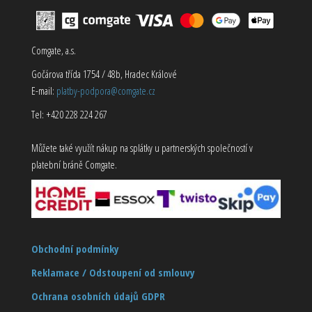
Comgate, a.s.
Gočárova třída 1754 / 48b, Hradec Králové
E-mail:
platby-podpora@comgate.cz
Tel: +420 228 224 267
Můžete také využít nákup na splátky u partnerských společností v
platební bráně Comgate.
Obchodní podmínky
Reklamace / Odstoupení od smlouvy
Ochrana osobních údajů GDPR