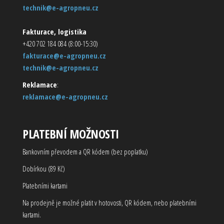
technik@e-agropneu.cz
Fakturace, logistika
+420 702 184 084 (8:00-15:30)
fakturace@e-agropneu.cz
technik@e-agropneu.cz
Reklamace
:
reklamace@e-agropneu.cz
PLATEBNÍ MOŽNOSTI
Bankovním převodem a QR kódem (bez poplatku)
Dobírkou (89 Kč)
Platebními kartami
Na prodejně je možné platit v hotovosti, QR kódem, nebo platebními
kartami.