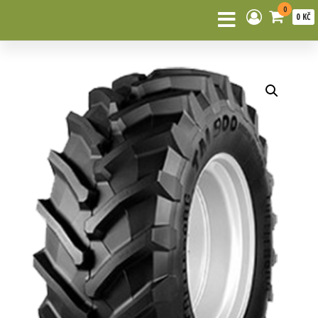
0
0 KČ