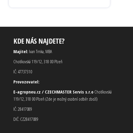
KDE NÁS NAJDETE?
Majitel:
Ivan Trnka, MBA
Chotíkovská 119/12, 318 00 Plzeň
IČ: 47737310
Provozovatel:
E-agropneu.cz / CZECHMASTER Servis s.r.o
Chotíkovská
119/12, 318 00 Plzeň (Zde je možný osobní odběr zboží)
IČ: 28417089
DIČ: CZ28417089