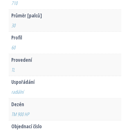
710
Průměr [palců]
30
Profil
60
Provedení
TL
Uspořádání
radiální
Dezén
TM 900 HP
Objednací číslo