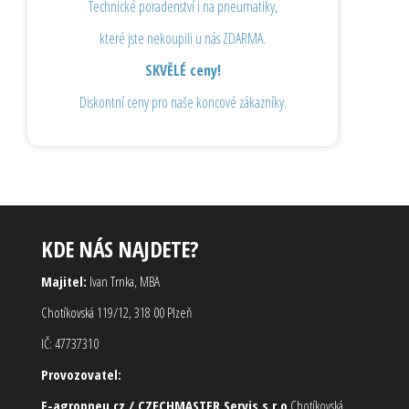
Technické poradenství i na pneumatiky,
které jste nekoupili u nás ZDARMA.
SKVĚLÉ ceny!
Diskontní ceny pro naše koncové zákazníky.
KDE NÁS NAJDETE?
Majitel:
Ivan Trnka, MBA
Chotíkovská 119/12, 318 00 Plzeň
IČ: 47737310
Provozovatel:
E-agropneu.cz / CZECHMASTER Servis s.r.o
Chotíkovská