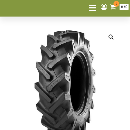
0
0 KČ