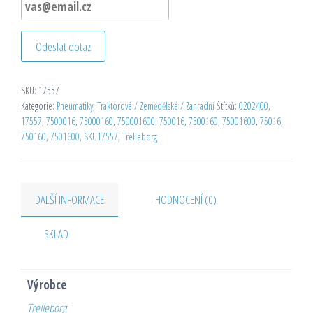
Odeslat dotaz
SKU:
17557
Kategorie:
Pneumatiky
,
Traktorové / Zemědělské / Zahradní
Štítků:
0202400
,
17557
,
7500016
,
75000160
,
750001600
,
750016
,
7500160
,
75001600
,
75016
,
750160
,
7501600
,
SKU17557
,
Trelleborg
DALŠÍ INFORMACE
HODNOCENÍ (0)
SKLAD
Výrobce
Trelleborg