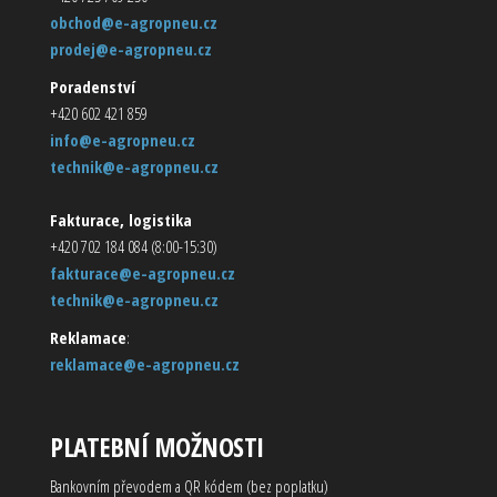
obchod@e-agropneu.cz
prodej@e-agropneu.cz
Poradenství
+420 602 421 859
info@e-agropneu.cz
technik@e-agropneu.cz
Fakturace, logistika
+420 702 184 084 (8:00-15:30)
fakturace@e-agropneu.cz
technik@e-agropneu.cz
Reklamace
:
reklamace@e-agropneu.cz
PLATEBNÍ MOŽNOSTI
Bankovním převodem a QR kódem (bez poplatku)