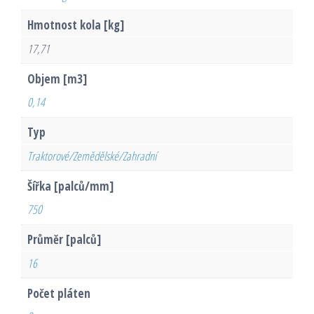
Hmotnost kola [kg]
17,71
Objem [m3]
0,14
Typ
Traktorové/Zemědělské/Zahradní
Šířka [palců/mm]
750
Průměr [palců]
16
Počet pláten