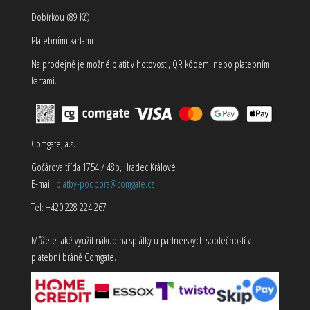
Dobírkou (89 Kč)
Platebními kartami
Na prodejně je možné platit v hotovosti, QR kódem, nebo platebními
kartami.
Comgate, a.s.
Gočárova třída 1754 / 48b, Hradec Králové
E-mail:
platby-podpora@comgate.cz
Tel: +420 228 224 267
Můžete také využít nákup na splátky u partnerských společností v
platební bráně Comgate.