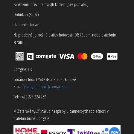
Bankovním převodem a QR kódem (bez poplatku)
Dobírkou (89 Kč)
Platebními kartami
Na prodejně je možné platit v hotovosti, QR kódem, nebo platebními
kartami.
Comgate, a.s.
Gočárova třída 1754 / 48b, Hradec Králové
E-mail:
platby-podpora@comgate.cz
Tel: +420 228 224 267
Můžete také využít nákup na splátky u partnerských společností v
platební bráně Comgate.