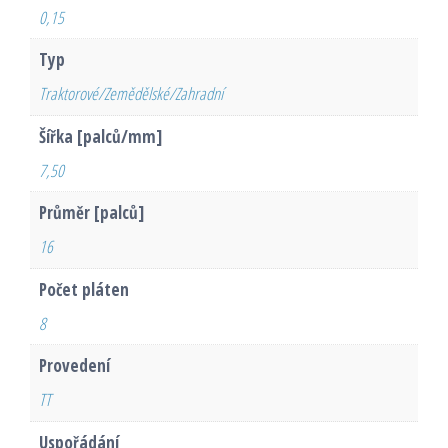
0,15
Typ
Traktorové/Zemědělské/Zahradní
Šířka [palců/mm]
7,50
Průměr [palců]
16
Počet pláten
8
Provedení
TT
Uspořádání