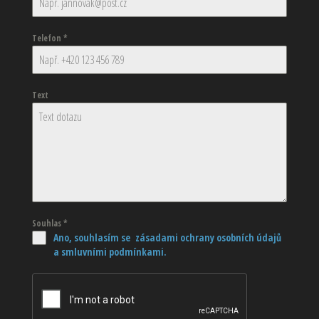
Telefon
*
Text
Souhlas
*
Ano, souhlasím se zásadami ochrany osobních údajů
a smluvními podmínkami.