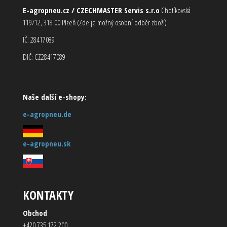
E-agropneu.cz / CZECHMASTER Servis s.r.o
Chotíkovská
119/12, 318 00 Plzeň (Zde je možný osobní odběr zboží)
IČ: 28417089
DIČ: CZ28417089
Naše další e-shopy:
e-agropneu.de
e-agropneu.sk
KONTAKTY
Obchod
+420 735 172 200