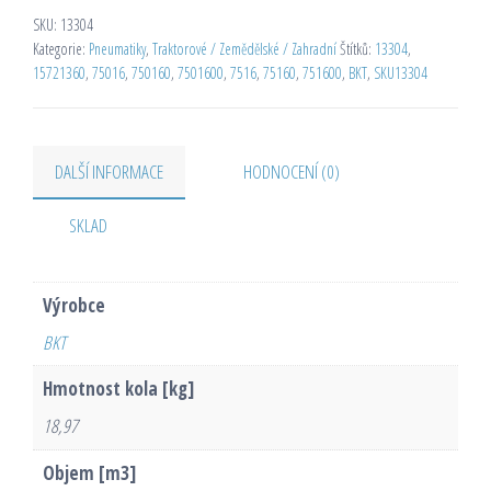
SKU:
13304
Kategorie:
Pneumatiky
,
Traktorové / Zemědělské / Zahradní
Štítků:
13304
,
15721360
,
75016
,
750160
,
7501600
,
7516
,
75160
,
751600
,
BKT
,
SKU13304
DALŠÍ INFORMACE
HODNOCENÍ (0)
SKLAD
Výrobce
BKT
Hmotnost kola [kg]
18,97
Objem [m3]