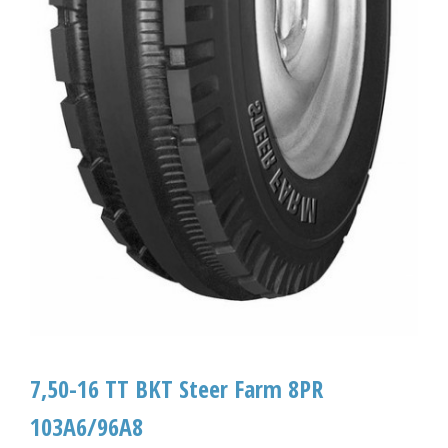
7,50-16 TT BKT Steer Farm 8PR
103A6/96A8