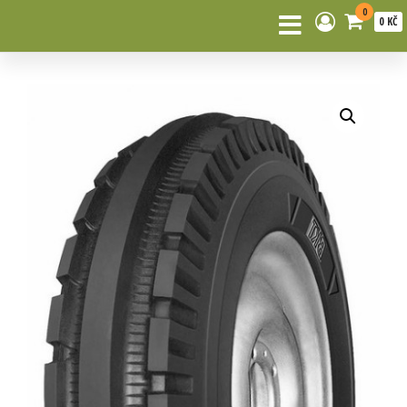
0
0 KČ