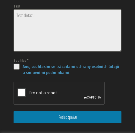
Text
Souhlas
*
Ano, souhlasím se zásadami ochrany osobních údajů
a smluvními podmínkami.
Poslat zprávu