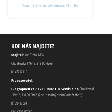
Diskontní ceny pro naše koncové zákazníky.
KDE NÁS NAJDETE?
Majitel:
Ivan Trnka, MBA
Chotíkovská 119/12, 318 00 Plzeň
IČ: 47737310
Provozovatel:
E-agropneu.cz / CZECHMASTER Servis s.r.o
Chotíkovská
119/12, 318 00 Plzeň (Zde je možný osobní odběr zboží)
IČ: 28417089
DIČ: CZ28417089