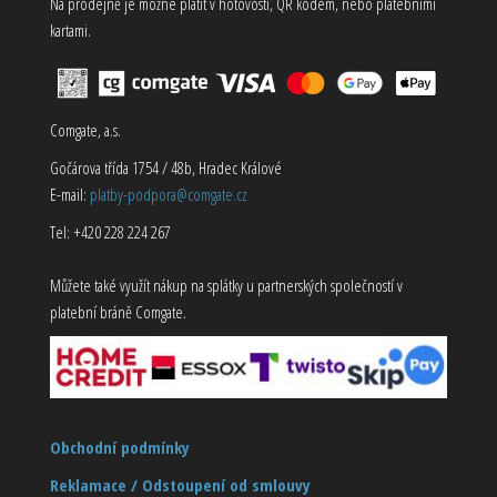
Na prodejně je možné platit v hotovosti, QR kódem, nebo platebními
kartami.
Comgate, a.s.
Gočárova třída 1754 / 48b, Hradec Králové
E-mail:
platby-podpora@comgate.cz
Tel: +420 228 224 267
Můžete také využít nákup na splátky u partnerských společností v
platební bráně Comgate.
Obchodní podmínky
Reklamace / Odstoupení od smlouvy