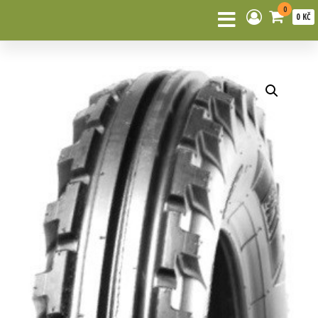
0
0 KČ