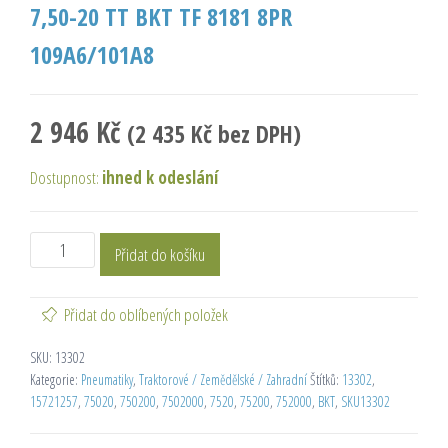
7,50-20 TT BKT TF 8181 8PR
109A6/101A8
2 946
Kč
(
2 435
Kč
bez DPH)
Dostupnost:
ihned k odeslání
Přidat do košíku
Přidat do oblíbených položek
SKU:
13302
Kategorie:
Pneumatiky
,
Traktorové / Zemědělské / Zahradní
Štítků:
13302
,
15721257
,
75020
,
750200
,
7502000
,
7520
,
75200
,
752000
,
BKT
,
SKU13302