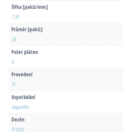
Šířka [palců/mm]
7,50
Průměr [palců]
20
Počet pláten
8
Provedení
TT
Uspořádání
diagonální
Dezén
TF 8181