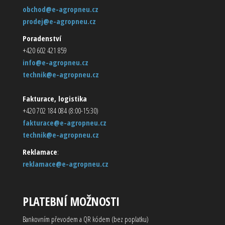
obchod@e-agropneu.cz
prodej@e-agropneu.cz
Poradenství
+420 602 421 859
info@e-agropneu.cz
technik@e-agropneu.cz
Fakturace, logistika
+420 702 184 084 (8:00-15:30)
fakturace@e-agropneu.cz
technik@e-agropneu.cz
Reklamace
:
reklamace@e-agropneu.cz
PLATEBNÍ MOŽNOSTI
Bankovním převodem a QR kódem (bez poplatku)