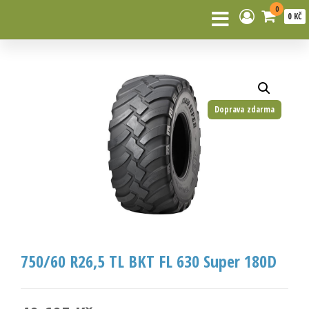
0
0 KČ
Doprava zdarma
750/60 R26,5 TL BKT FL 630 Super 180D