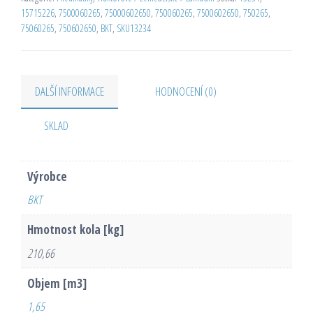
15715226
,
7500060265
,
75000602650
,
750060265
,
7500602650
,
750265
,
75060265
,
750602650
,
BKT
,
SKU13234
DALŠÍ INFORMACE
HODNOCENÍ (0)
SKLAD
Výrobce
BKT
Hmotnost kola [kg]
210,66
Objem [m3]
1,65