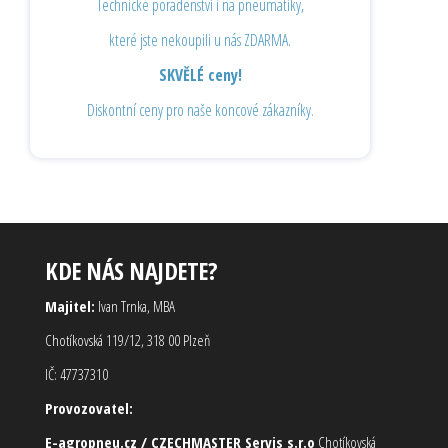
Technické poradenství i na pneumatiky,
které jste nekoupili u nás ZDARMA.
SKVĚLÉ ceny!
Diskontní ceny pro naše koncové zákazníky.
KDE NÁS NAJDETE?
Majitel:
Ivan Trnka, MBA
Chotíkovská 119/12, 318 00 Plzeň
IČ: 47737310
Provozovatel:
E-agropneu.cz / CZECHMASTER Servis s.r.o
Chotíkovská