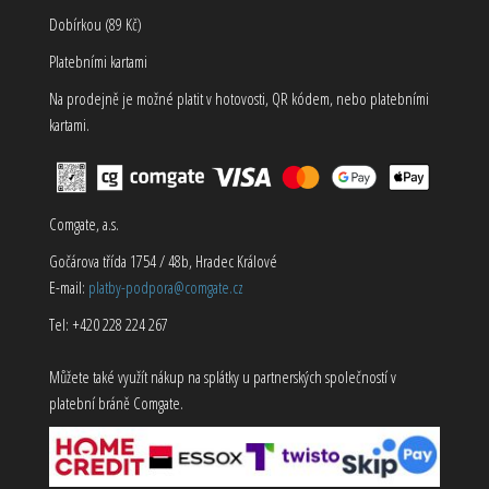
Dobírkou (89 Kč)
Platebními kartami
Na prodejně je možné platit v hotovosti, QR kódem, nebo platebními
kartami.
Comgate, a.s.
Gočárova třída 1754 / 48b, Hradec Králové
E-mail:
platby-podpora@comgate.cz
Tel: +420 228 224 267
Můžete také využít nákup na splátky u partnerských společností v
platební bráně Comgate.