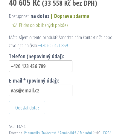
40 605
Kč
(
33 558
Kč
bez DPH)
Dostupnost:
na dotaz
|
Doprava zdarma
Přidat do oblíbených položek
Máte zájem o tento produkt? Zanechte nám kontakt níže nebo
zavolejte na číslo
+420 602 421 859
.
Telefon (nepovinný údaj):
E-mail * (povinný údaj):
Odeslat dotaz
SKU:
13234
Kategorie:
Pneumatiky
,
Traktorové / Zemědělské / Zahradní
Štítků:
13234
,