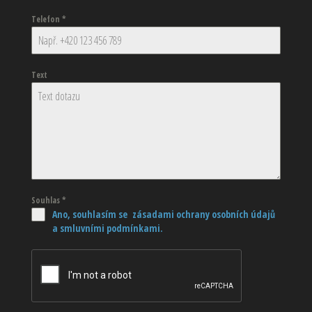
Telefon
*
Text
Souhlas
*
Ano, souhlasím se zásadami ochrany osobních údajů
a smluvními podmínkami.