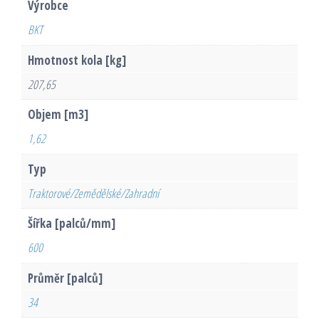
Výrobce
BKT
Hmotnost kola [kg]
207,65
Objem [m3]
1,62
Typ
Traktorové/Zemědělské/Zahradní
Šířka [palců/mm]
600
Průměr [palců]
34