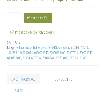
Přidat do košíku
Přidat do oblíbených položek
SKU:
13513
Kategorie:
Pneumatiky
,
Traktorové / Zemědělské / Zahradní
Štítků:
13513
,
15726851
,
600007034
,
6000070340
,
60000703400
,
60007034
,
600070340
,
6000703400
,
60034
,
6007034
,
60070340
,
600703400
,
BKT
,
SKU13513
DALŠÍ INFORMACE
HODNOCENÍ (0)
SKLAD