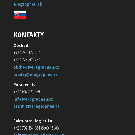
e-agropneu.sk
KONTAKTY
Obchod
+420 735 172 200
+420 725 709 250
obchod@e-agropneu.cz
prodej@e-agropneu.cz
Poradenství
+420 602 421 859
info@e-agropneu.cz
technik@e-agropneu.cz
Fakturace, logistika
+420 702 184 084 (8:00-15:30)
fakturace@e-agropneu.cz