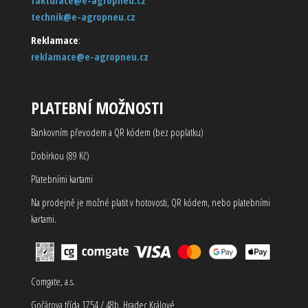
technik@e-agropneu.cz
Reklamace
:
reklamace@e-agropneu.cz
PLATEBNÍ MOŽNOSTI
Bankovním převodem a QR kódem (bez poplatku)
Dobírkou (89 Kč)
Platebními kartami
Na prodejně je možné platit v hotovosti, QR kódem, nebo platebními
kartami.
Comgate, a.s.
Gočárova třída 1754 / 48b, Hradec Králové