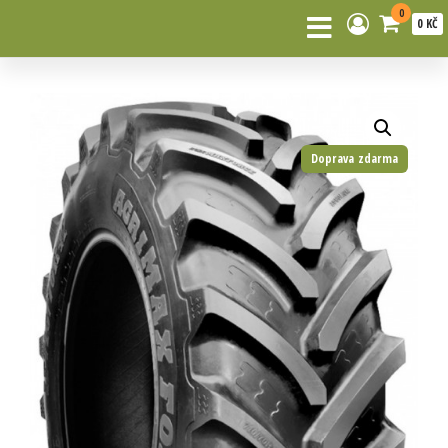
0
0 KČ
Doprava zdarma