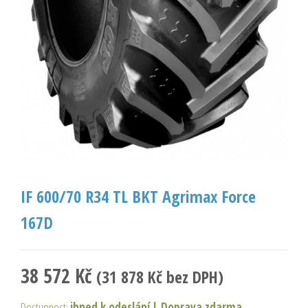
IF 600/70 R34 TL BKT Agrimax Force
167D
38 572
Kč
(
31 878
Kč
bez DPH)
Dostupnost:
ihned k odeslání
|
Doprava zdarma