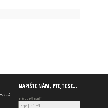
NAPIŠTE NÁM, PTEJTE SE…
oplatku)
Jméno a příjmení
*