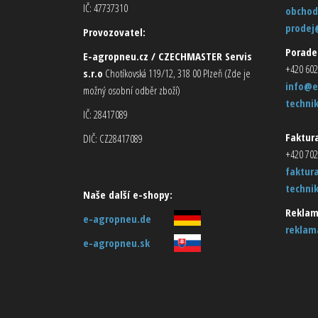
IČ: 47737310
obchod
prodej
Provozovatel:
Porade
E-agropneu.cz / CZECHMASTER Servis
+420 602
s.r.o
Chotíkovská 119/12, 318 00 Plzeň (Zde je
info@e
možný osobní odběr zboží)
techni
IČ: 28417089
Faktura
DIČ: CZ28417089
+420 702
faktur
techni
Naše další e-shopy:
Reklam
e-agropneu.de
reklam
e-agropneu.sk