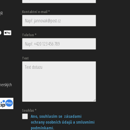
Kontaktní e-mail
*
QR
Telefon
*
Text
tnerských
Souhlas
*
Ano, souhlasím se zásadami
ochrany osobních údajů
a smluvními
podmínkami.