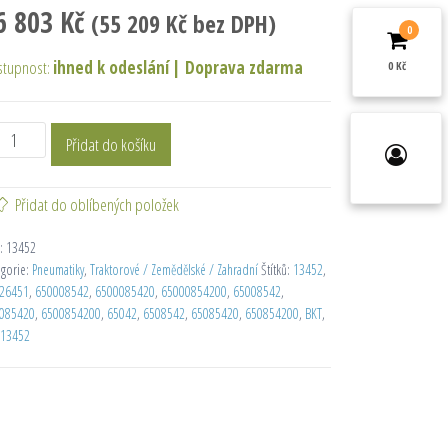
6 803
Kč
(
55 209
Kč
bez DPH)
0
stupnost:
ihned k odeslání
|
Doprava zdarma
0 Kč
Přidat do košíku
Přidat do oblíbených položek
:
13452
egorie:
Pneumatiky
,
Traktorové / Zemědělské / Zahradní
Štítků:
13452
,
26451
,
650008542
,
6500085420
,
65000854200
,
65008542
,
085420
,
6500854200
,
65042
,
6508542
,
65085420
,
650854200
,
BKT
,
13452