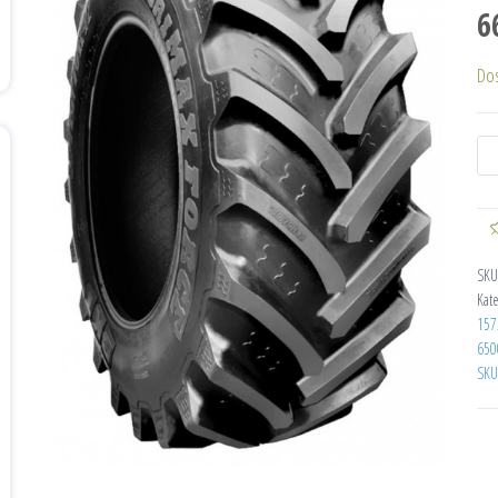
6
Do
SKU
Kat
157
650
SKU