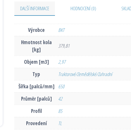
DALŠÍ INFORMACE
HODNOCENÍ (0)
SKLA
Výrobce
BKT
Hmotnost kola
379,81
[kg]
Objem [m3]
2,97
Typ
Traktorové/Zemědělské/Zahradní
Šířka [palců/mm]
650
Průměr [palců]
42
Profil
85
Provedení
TL