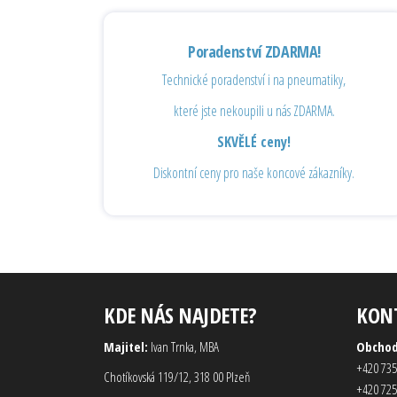
Poradenství ZDARMA!
Technické poradenství i na pneumatiky,
které jste nekoupili u nás ZDARMA.
SKVĚLÉ ceny!
Diskontní ceny pro naše koncové zákazníky.
KDE NÁS NAJDETE?
KON
Majitel:
Ivan Trnka, MBA
Obcho
+420 735
Chotíkovská 119/12, 318 00 Plzeň
+420 725