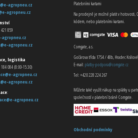
Platebními kartami
@e-agropneu.cz
@e-agropneu.cz
Na prodejně je možné platit v hotovosti, 
kódem, nebo platebními kartami.
nství
 421 859
-agropneu.cz
k@e-agropneu.cz
Comgate, a.s.
Gočárova třída 1754 / 48b, Hradec Králové
ce, logistika
E-mail:
platby-podpora@comgate.cz
 184 084 (8:00-15:30)
ace@e-agropneu.cz
Tel: +420 228 224 267
k@e-agropneu.cz
Můžete také využít nákup na splátky u par
ace
:
společností v platební bráně Comgate.
ace@e-agropneu.cz
Obchodní podmínky