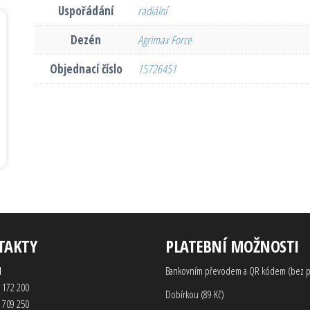
Uspořádání
radiální
Dezén
Agrimax Force
Objednací číslo
15726451
TAKTY
PLATEBNÍ MOŽNOSTI
d
Bankovním převodem a QR kódem (bez p
 172 200
Dobírkou (89 Kč)
 709 250