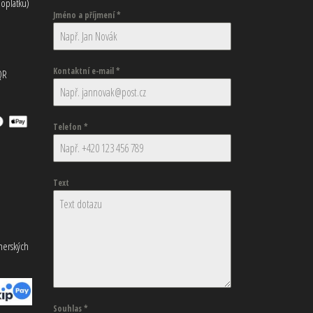
oplatku)
Jméno a příjmení
*
Kontaktní e-mail
*
QR
Telefon
*
Text
tnerských
Souhlas
*