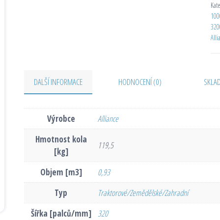
Kat
100
320
Alli
DALŠÍ INFORMACE
HODNOCENÍ (0)
SKLA
Výrobce
Alliance
Hmotnost kola
119,5
[kg]
Objem [m3]
0,93
Typ
Traktorové/Zemědělské/Zahradní
Šířka [palců/mm]
320