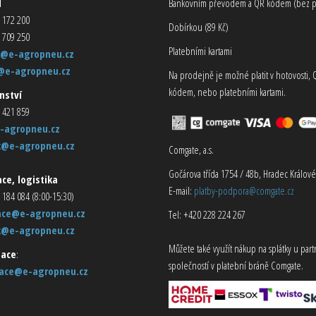
d
Bankovním převodem a QR kódem (bez p
 172 200
Dobírkou (89 Kč)
 709 250
Platebními kartami
@e-agropneu.cz
@e-agropneu.cz
Na prodejně je možné platit v hotovosti, 
kódem, nebo platebními kartami.
nství
 421 859
-agropneu.cz
k@e-agropneu.cz
Comgate, a.s.
Gočárova třída 1754 / 48b, Hradec Králové
ce, logistika
E-mail:
platby-podpora@comgate.cz
 184 084 (8:00-15:30)
ace@e-agropneu.cz
Tel: +420 228 224 267
k@e-agropneu.cz
Můžete také využít nákup na splátky u par
ace
:
společností v platební bráně Comgate.
ace@e-agropneu.cz