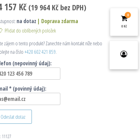
4 157
Kč
(
19 964
Kč
bez DPH)
0
stupnost:
na dotaz
|
Doprava zdarma
0 Kč
Přidat do oblíbených položek
e zájem o tento produkt? Zanechte nám kontakt níže nebo
olejte na číslo
+420 602 421 859
.
lefon (nepovinný údaj):
mail * (povinný údaj):
Odeslat dotaz
:
11127