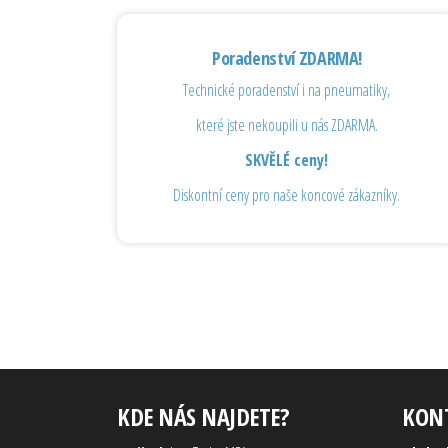
Poradenství ZDARMA!
Technické poradenství i na pneumatiky,
které jste nekoupili u nás ZDARMA.
SKVĚLÉ ceny!
Diskontní ceny pro naše koncové zákazníky.
KDE NÁS NAJDETE?
KON