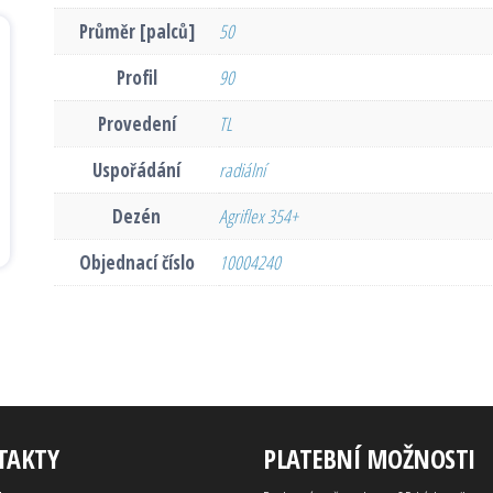
Průměr [palců]
50
Profil
90
Provedení
TL
Uspořádání
radiální
Dezén
Agriflex 354+
Objednací číslo
10004240
TAKTY
PLATEBNÍ MOŽNOSTI