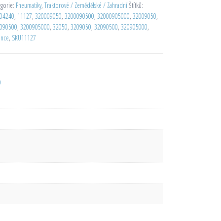
egorie:
Pneumatiky
,
Traktorové / Zemědělské / Zahradní
Štítků:
04240
,
11127
,
320009050
,
3200090500
,
32000905000
,
32009050
,
090500
,
3200905000
,
32050
,
3209050
,
32090500
,
320905000
,
ance
,
SKU11127
D