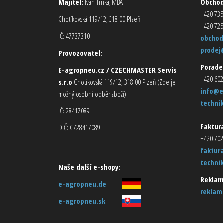
Majitel:
Ivan Trnka, MBA
Obcho
+420 735
Chotíkovská 119/12, 318 00 Plzeň
+420 725
IČ: 47737310
obchod
prodej
Provozovatel:
Porade
E-agropneu.cz / CZECHMASTER Servis
+420 602
s.r.o
Chotíkovská 119/12, 318 00 Plzeň (Zde je
info@e
možný osobní odběr zboží)
techni
IČ: 28417089
Faktura
DIČ: CZ28417089
+420 702
faktur
techni
Naše další e-shopy:
Reklam
e-agropneu.de
reklam
e-agropneu.sk