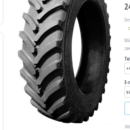
2
Do
Mát
zav
Te
E-
SKU