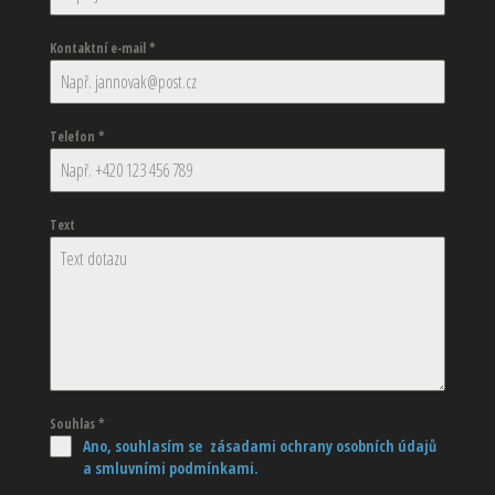
Kontaktní e-mail
*
Telefon
*
Text
Souhlas
*
Ano, souhlasím se zásadami ochrany osobních údajů
a smluvními podmínkami.