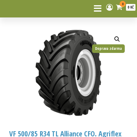
0
0 KČ
Doprava zdarma
VF 500/85 R34 TL Alliance CFO. Agriflex