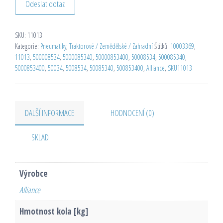
Odeslat dotaz
SKU:
11013
Kategorie:
Pneumatiky
,
Traktorové / Zemědělské / Zahradní
Štítků:
10003369
,
11013
,
500008534
,
5000085340
,
50000853400
,
50008534
,
500085340
,
5000853400
,
50034
,
5008534
,
50085340
,
500853400
,
Alliance
,
SKU11013
DALŠÍ INFORMACE
HODNOCENÍ (0)
SKLAD
Výrobce
Alliance
Hmotnost kola [kg]