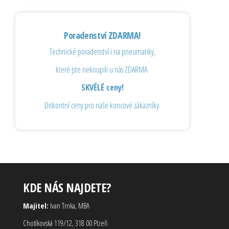
Poradenství ZDARMA!
Technické poradenství i na pneumatiky,
které jste nekoupili u nás ZDARMA.
SKVĚLÉ ceny!
Diskontní ceny pro naše koncové zákazníky.
KDE NÁS NAJDETE?
Majitel:
Ivan Trnka, MBA
Chotíkovská 119/12, 318 00 Plzeň