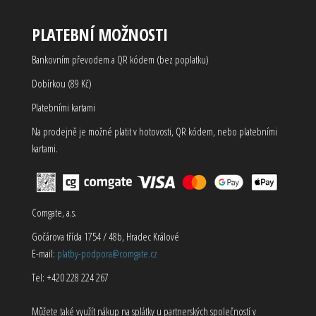
PLATEBNÍ MOŽNOSTI
Bankovním převodem a QR kódem (bez poplatku)
Dobírkou (89 Kč)
Platebními kartami
Na prodejně je možné platit v hotovosti, QR kódem, nebo platebními
kartami.
Comgate, a.s.
Gočárova třída 1754 / 48b, Hradec Králové
E-mail:
platby-podpora@comgate.cz
Tel: +420 228 224 267
Můžete také využít nákup na splátky u partnerských společností v