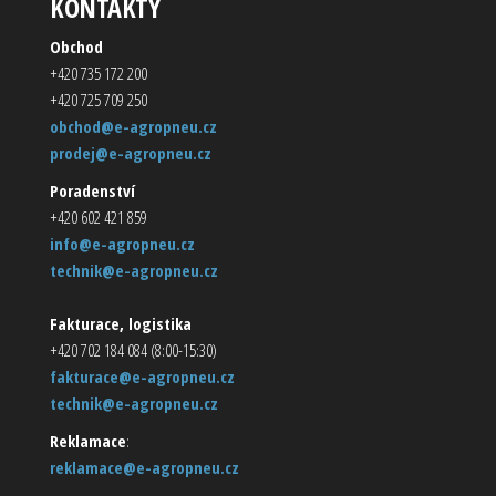
KONTAKTY
Obchod
+420 735 172 200
+420 725 709 250
obchod@e-agropneu.cz
prodej@e-agropneu.cz
Poradenství
+420 602 421 859
info@e-agropneu.cz
technik@e-agropneu.cz
Fakturace, logistika
+420 702 184 084 (8:00-15:30)
fakturace@e-agropneu.cz
technik@e-agropneu.cz
Reklamace
:
reklamace@e-agropneu.cz