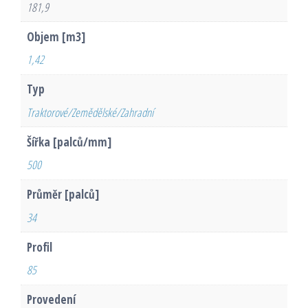
181,9
Objem [m3]
1,42
Typ
Traktorové/Zemědělské/Zahradní
Šířka [palců/mm]
500
Průměr [palců]
34
Profil
85
Provedení