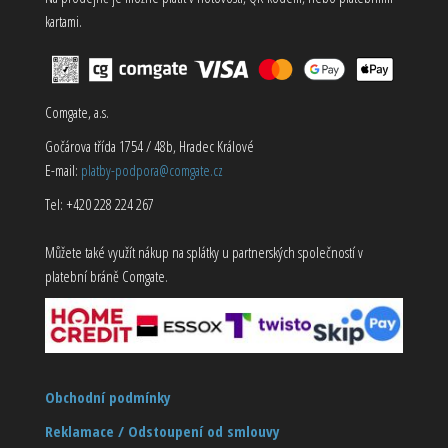
kartami.
Comgate, a.s.
Gočárova třída 1754 / 48b, Hradec Králové
E-mail:
platby-podpora@comgate.cz
Tel: +420 228 224 267
Můžete také využít nákup na splátky u partnerských společností v
platební bráně Comgate.
Obchodní podmínky
Reklamace / Odstoupení od smlouvy