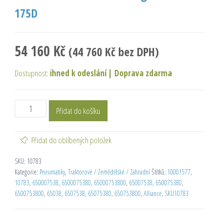
175D
54 160
Kč
(
44 760
Kč
bez DPH)
Dostupnost:
ihned k odeslání
|
Doprava zdarma
Přidat do košíku
Přidat do oblíbených položek
SKU:
10783
Kategorie:
Pneumatiky
,
Traktorové / Zemědělské / Zahradní
Štítků:
10001577
,
10783
,
650007538
,
6500075380
,
65000753800
,
65007538
,
650075380
,
6500753800
,
65038
,
6507538
,
65075380
,
650753800
,
Alliance
,
SKU10783