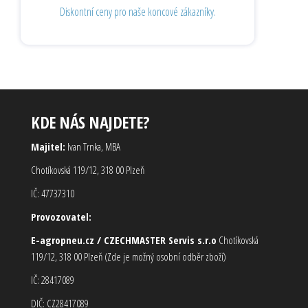
Diskontní ceny pro naše koncové zákazníky.
KDE NÁS NAJDETE?
Majitel:
Ivan Trnka, MBA
Chotíkovská 119/12, 318 00 Plzeň
IČ: 47737310
Provozovatel:
E-agropneu.cz / CZECHMASTER Servis s.r.o
Chotíkovská
119/12, 318 00 Plzeň (Zde je možný osobní odběr zboží)
IČ: 28417089
DIČ: CZ28417089