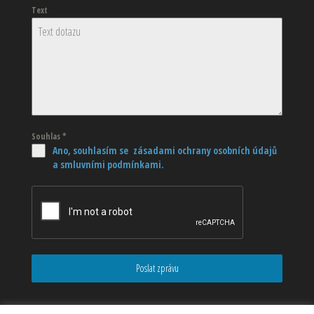
Text
Souhlas
*
Ano, souhlasím se zásadami ochrany osobních údajů
a smluvními podmínkami.
Poslat zprávu