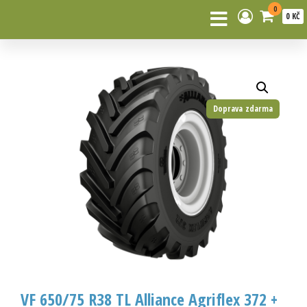
0
0 KČ
Doprava zdarma
VF 650/75 R38 TL Alliance Agriflex 372 +