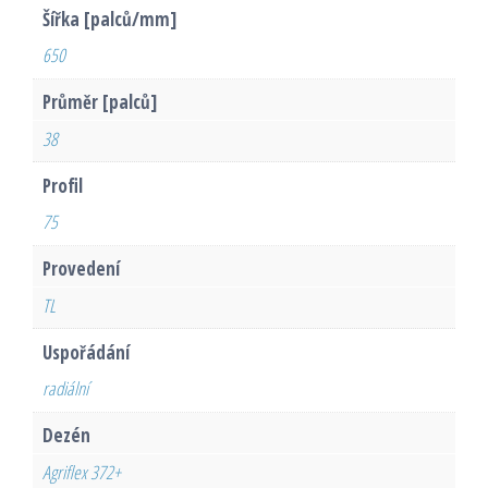
Šířka [palců/mm]
650
Průměr [palců]
38
Profil
75
Provedení
TL
Uspořádání
radiální
Dezén
Agriflex 372+