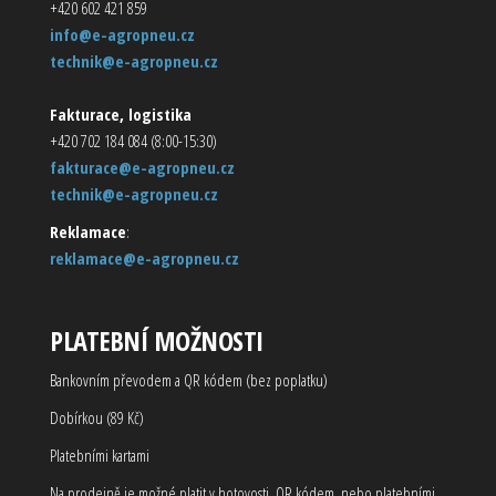
+420 602 421 859
info@e-agropneu.cz
technik@e-agropneu.cz
Fakturace, logistika
+420 702 184 084 (8:00-15:30)
fakturace@e-agropneu.cz
technik@e-agropneu.cz
Reklamace
:
reklamace@e-agropneu.cz
PLATEBNÍ MOŽNOSTI
Bankovním převodem a QR kódem (bez poplatku)
Dobírkou (89 Kč)
Platebními kartami
Na prodejně je možné platit v hotovosti, QR kódem, nebo platebními