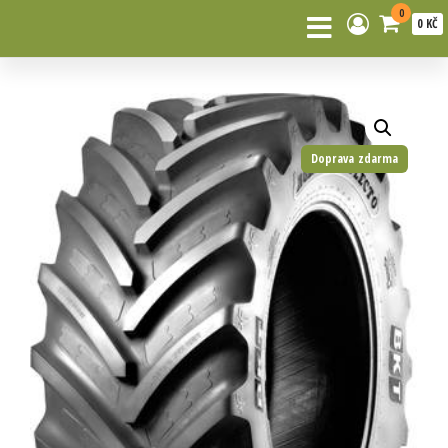
0
0 KČ
Doprava zdarma