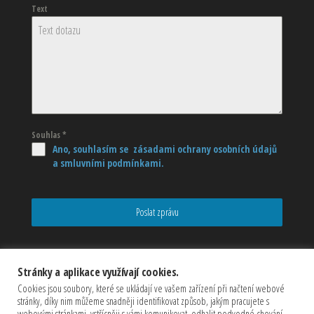
Text
Souhlas
*
Ano, souhlasím se zásadami ochrany osobních údajů
a smluvními podmínkami.
Poslat zprávu
Stránky a aplikace využívají cookies.
Cookies jsou soubory, které se ukládají ve vašem zařízení při načtení webové
stránky, díky nim můžeme snadněji identifikovat způsob, jakým pracujete s
webovými stránkami, vstřícněji s vámi komunikovat, odhalit podvodné chování