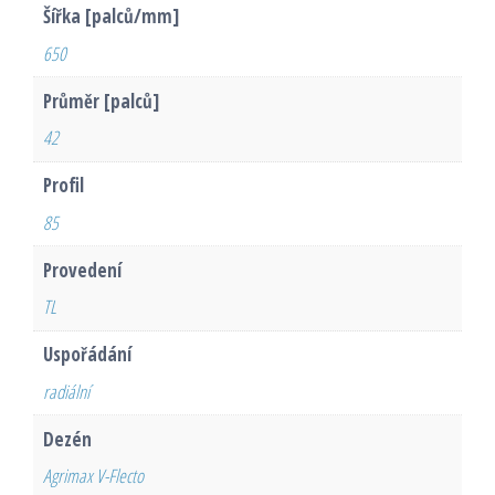
Šířka [palců/mm]
650
Průměr [palců]
42
Profil
85
Provedení
TL
Uspořádání
radiální
Dezén
Agrimax V-Flecto