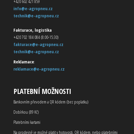
+420 602 421 859
info@e-agropneu.cz
technik@e-agropneu.cz
Fakturace, logistika
+420 702 184 084 (8:00-15:30)
fakturace@e-agropneu.cz
technik@e-agropneu.cz
Reklamace
:
reklamace@e-agropneu.cz
PLATEBNÍ MOŽNOSTI
Bankovním převodem a QR kódem (bez poplatku)
Dobírkou (89 Kč)
Platebními kartami
Na prodejně je možné platit v hotovosti, QR kódem, nebo platebními