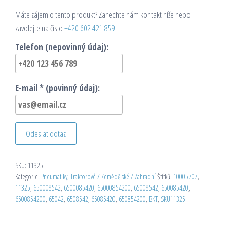
Máte zájem o tento produkt? Zanechte nám kontakt níže nebo
zavolejte na číslo
+420 602 421 859
.
Telefon (nepovinný údaj):
E-mail * (povinný údaj):
Odeslat dotaz
SKU:
11325
Kategorie:
Pneumatiky
,
Traktorové / Zemědělské / Zahradní
Štítků:
10005707
,
11325
,
650008542
,
6500085420
,
65000854200
,
65008542
,
650085420
,
6500854200
,
65042
,
6508542
,
65085420
,
650854200
,
BKT
,
SKU11325