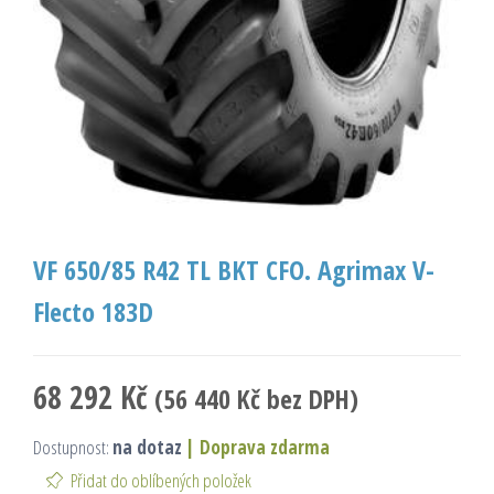
VF 650/85 R42 TL BKT CFO. Agrimax V-
Flecto 183D
68 292
Kč
(
56 440
Kč
bez DPH)
Dostupnost:
na dotaz
|
Doprava zdarma
Přidat do oblíbených položek