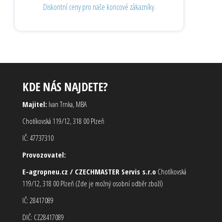
Diskontní ceny pro naše koncové zákazníky.
KDE NÁS NAJDETE?
Majitel:
Ivan Trnka, MBA
Chotíkovská 119/12, 318 00 Plzeň
IČ: 47737310
Provozovatel:
E-agropneu.cz / CZECHMASTER Servis s.r.o
Chotíkovská
119/12, 318 00 Plzeň (Zde je možný osobní odběr zboží)
IČ: 28417089
DIČ: CZ28417089