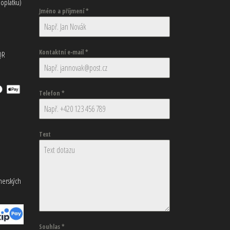
oplatku)
Jméno a příjmení
*
Kontaktní e-mail
*
QR
Telefon
*
Text
tnerských
Souhlas
*