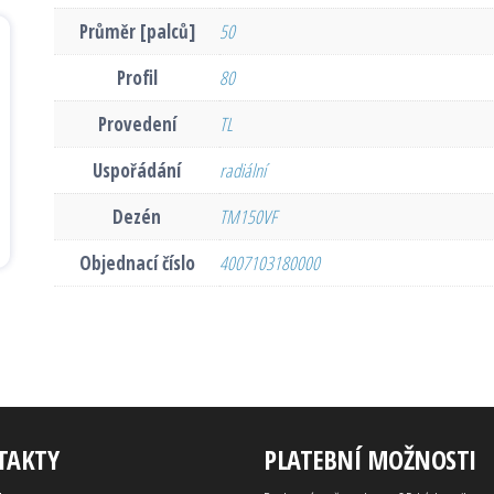
Průměr [palců]
50
Profil
80
Provedení
TL
Uspořádání
radiální
Dezén
TM150VF
Objednací číslo
4007103180000
TAKTY
PLATEBNÍ MOŽNOSTI