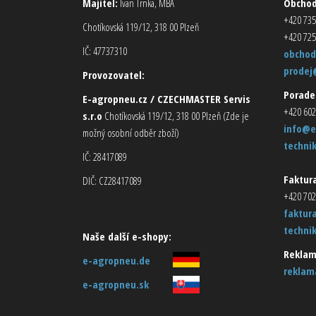
Majitel:
Ivan Trnka, MBA
Obcho
+420 735
Chotíkovská 119/12, 318 00 Plzeň
+420 725
IČ: 47737310
obchod
prodej
Provozovatel:
Porade
E-agropneu.cz / CZECHMASTER Servis
+420 602
s.r.o
Chotíkovská 119/12, 318 00 Plzeň (Zde je
info@e
možný osobní odběr zboží)
techni
IČ: 28417089
Faktura
DIČ: CZ28417089
+420 702
faktur
techni
Naše další e-shopy:
Reklam
e-agropneu.de
reklam
e-agropneu.sk