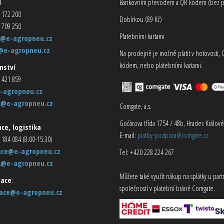
d
Bankovním převodem a QR kódem (bez p
 172 200
Dobírkou (89 Kč)
 709 250
Platebními kartami
@e-agropneu.cz
@e-agropneu.cz
Na prodejně je možné platit v hotovosti, 
kódem, nebo platebními kartami.
nství
 421 859
-agropneu.cz
k@e-agropneu.cz
Comgate, a.s.
Gočárova třída 1754 / 48b, Hradec Králové
ce, logistika
E-mail:
platby-podpora@comgate.cz
 184 084 (8:00-15:30)
ace@e-agropneu.cz
Tel: +420 228 224 267
k@e-agropneu.cz
Můžete také využít nákup na splátky u par
ace
:
společností v platební bráně Comgate.
ace@e-agropneu.cz