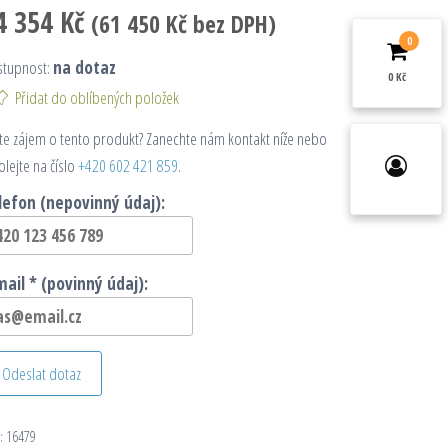
4 354
Kč
(
61 450
Kč
bez DPH)
0
stupnost:
na dotaz
0 Kč
Přidat do oblíbených položek
e zájem o tento produkt? Zanechte nám kontakt níže nebo
olejte na číslo
+420 602 421 859
.
lefon (nepovinný údaj):
mail * (povinný údaj):
Odeslat dotaz
:
16479