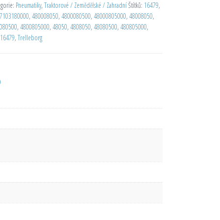
egorie:
Pneumatiky
,
Traktorové / Zemědělské / Zahradní
Štítků:
16479
,
7103180000
,
480008050
,
4800080500
,
48000805000
,
48008050
,
080500
,
4800805000
,
48050
,
4808050
,
48080500
,
480805000
,
16479
,
Trelleborg
D