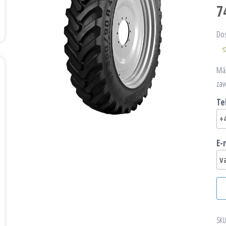
7
Do
Mát
zav
Te
E-
SKU