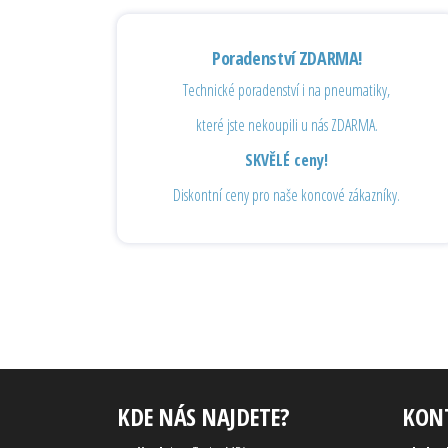
Poradenství ZDARMA!
Technické poradenství i na pneumatiky,
které jste nekoupili u nás ZDARMA.
SKVĚLÉ ceny!
Diskontní ceny pro naše koncové zákazníky.
KDE NÁS NAJDETE?
KON