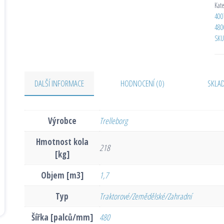
Kat
400
480
SKU
DALŠÍ INFORMACE
HODNOCENÍ (0)
SKLA
Výrobce
Trelleborg
Hmotnost kola
218
[kg]
Objem [m3]
1,7
Typ
Traktorové/Zemědělské/Zahradní
Šířka [palců/mm]
480