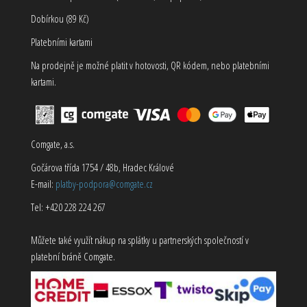
Dobírkou (89 Kč)
Platebními kartami
Na prodejně je možné platit v hotovosti, QR kódem, nebo platebními
kartami.
Comgate, a.s.
Gočárova třída 1754 / 48b, Hradec Králové
E-mail:
platby-podpora@comgate.cz
Tel: +420 228 224 267
Můžete také využít nákup na splátky u partnerských společností v
platební bráně Comgate.