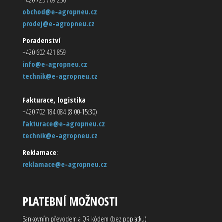
obchod@e-agropneu.cz
prodej@e-agropneu.cz
Poradenství
+420 602 421 859
info@e-agropneu.cz
technik@e-agropneu.cz
Fakturace, logistika
+420 702 184 084 (8:00-15:30)
fakturace@e-agropneu.cz
technik@e-agropneu.cz
Reklamace
:
reklamace@e-agropneu.cz
PLATEBNÍ MOŽNOSTI
Bankovním převodem a QR kódem (bez poplatku)