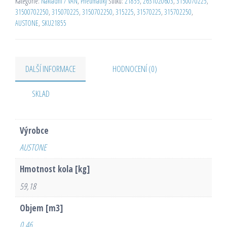
Kategorie:
Nákladní / VAN
,
Pneumatiky
Štítků:
21855
,
2631020603
,
3150070225
,
31500702250
,
315070225
,
3150702250
,
315225
,
31570225
,
315702250
,
AUSTONE
,
SKU21855
DALŠÍ INFORMACE
HODNOCENÍ (0)
SKLAD
Výrobce
AUSTONE
Hmotnost kola [kg]
59,18
Objem [m3]
0,46