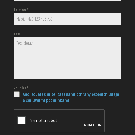
Telefon
*
Text
Souhlas
*
Ano, souhlasím se zásadami ochrany osobních údajů
a smluvními podmínkami.