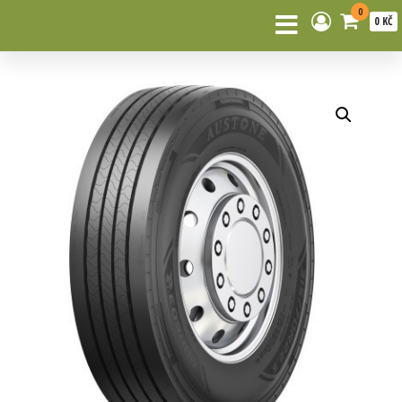
0
0 KČ