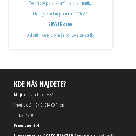
Technické poradenství i na pneumatiky,
které jste nekoupili u nás ZDARMA.
SKVĚLÉ ceny!
Diskontní ceny pro naše koncové zákazníky.
KDE NÁS NAJDETE?
Majitel:
Ivan Trnka, MBA
Chotíkovská 119/12, 318 00 Plzeň
IČ: 47737310
Provozovatel:
E-agropneu.cz / CZECHMASTER Servis s.r.o
Chotíkovská