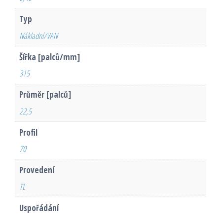
Typ
Nákladní/VAN
Šířka [palců/mm]
315
Průměr [palců]
22,5
Profil
70
Provedení
TL
Uspořádání